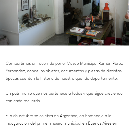
Compartimos un recorrido por el Museo Municipal Ramón Pérez
Fernández, donde los objetos, documentos y piezas de distintas
épocas cuentan la historia de nuestro querido departamento.
Un patrimonio que nos pertenece a todos y que sigue creciendo
con cada recuerdo.
El 6 de octubre se celebra en Argentina, en homenaje a la
inauguración del primer museo municipal en Buenos Aires en
1921.