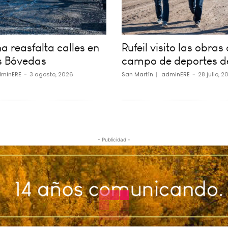
 reasfalta calles en
Rufeil visito las obras 
s Bóvedas
campo de deportes d
minERE
-
3 agosto, 2026
San Martín
adminERE
-
28 julio, 2
- Publicidad -