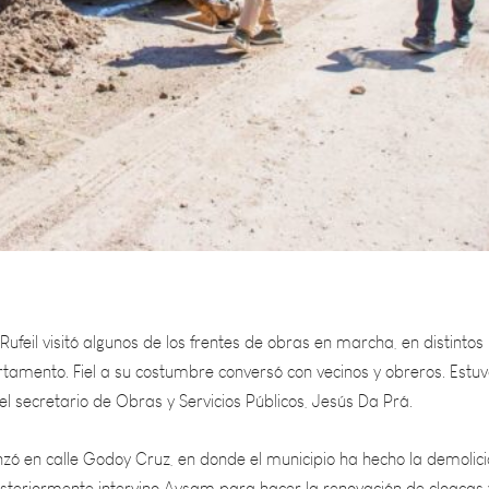
Rufeil visitó algunos de los frentes de obras en marcha, en distintos
rtamento. Fiel a su costumbre conversó con vecinos y obreros. Estu
 secretario de Obras y Servicios Públicos, Jesús Da Prá.
nzó en calle Godoy Cruz, en donde el municipio ha hecho la demolic
osteriormente intervino Aysam para hacer la renovación de cloacas 
 chicotes domiciliarios desde calle Sargento Cabral a Pirovano.