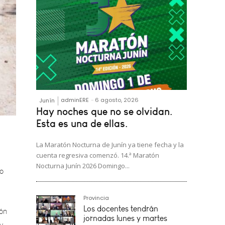
adminERE
-
6 agosto, 2026
Junín
Hay noches que no se olvidan.
Esta es una de ellas.
vo
La Maratón Nocturna de Junín ya tiene fecha y la
cuenta regresiva comenzó. 14.ª Maratón
Nocturna Junín 2026 Domingo...
ión
y
Provincia
Los docentes tendrán
jornadas lunes y martes