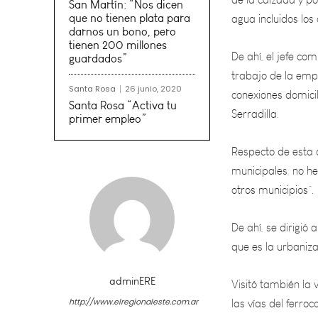
San Martín: “Nos dicen
De ahí, el jefe com
que no tienen plata para
trabajo de la emp
darnos un bono, pero
conexiones domicil
tienen 200 millones
guardados”
Serradilla.
Santa Rosa
26 junio, 2020
Respecto de esta 
Santa Rosa “Activa tu
primer empleo”
municipales, no he
otros municipios”.
De ahí, se dirigió
que es la urbaniza
Visitó también la 
las vías del ferro
puentes vehiculare
adminERE
http://www.elregionaleste.com.ar