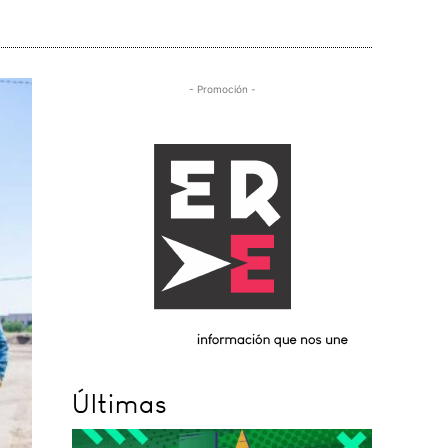
- Promoción -
Últimas