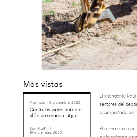
El intendente Raúl 
Más vistas
sectores del depa
acompañado por el
Provincia
5 diciembre, 2020
El recorrido come
Controles viales durante
de la calzada y p
el fin de semana largo
agua incluidos los
San Martín
19 diciembre, 2020