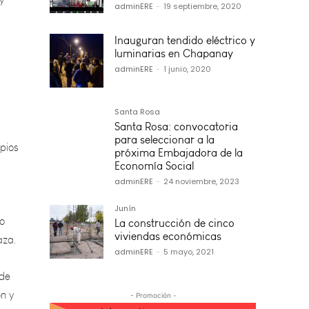
adminERE
-
19 septiembre, 2020
Inauguran tendido eléctrico y
luminarias en Chapanay
adminERE
-
1 junio, 2020
pios
Santa Rosa
Santa Rosa: convocatoria
para seleccionar a la
próxima Embajadora de la
Economía Social
lo
adminERE
-
24 noviembre, 2023
aza.
Junín
La construcción de cinco
 de
viviendas económicas
ón y
adminERE
-
5 mayo, 2021
- Promoción -