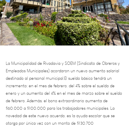
La Municipalidad de Rivadavia y SOEM (Sindicato de Obreros y
Empleados Municipales) acordaron un nuevo aumento salarial
destinado al personal municipal.El sueldo básico tendrá un
incremento: en el mes de febrero, del 4% sobre el sueldo de
enero y un aumento del 4% en el mes de marzo sobre el sueldo
de febrero. Además, el bono extraordinario aumenta de
$60.000 a $100.000 para los trabajadores municipales. La
novedad de este nuevo acuerdo, es la ayuda escolar que se
otorga por única vez con un monto de $130.700
Seguimos con el compromiso de mejorar el salario de nuestra