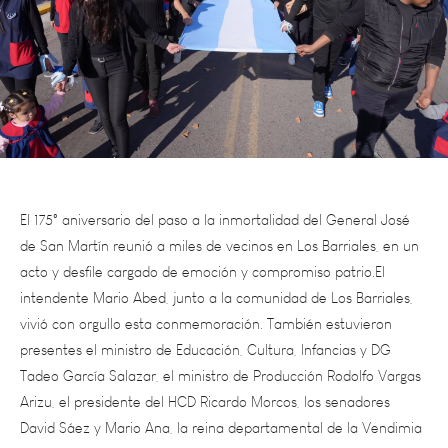
El 175° aniversario del paso a la inmortalidad del General José
de San Martín reunió a miles de vecinos en Los Barriales, en un
acto y desfile cargado de emoción y compromiso patrio.El
intendente Mario Abed, junto a la comunidad de Los Barriales,
vivió con orgullo esta conmemoración. También estuvieron
presentes el ministro de Educación, Cultura, Infancias y DG
Tadeo García Salazar, el ministro de Producción Rodolfo Vargas
Arizu, el presidente del HCD Ricardo Morcos, los senadores
David Sáez y Mario Ana, la reina departamental de la Vendimia
Camila Sáez, la virreina y la reina del Encuentro de las Naciones,
la soberana distrital y el intendente de San Martín Raúl Rufeil,