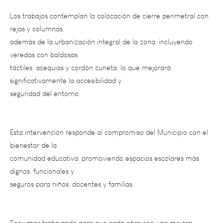
rejas y columnas,
además de la urbanización integral de la zona, incluyendo
veredas con baldosas
táctiles, acequias y cordón cuneta, lo que mejorará
significativamente la accesibilidad y
seguridad del entorno.
Esta intervención responde al compromiso del Municipio con el
bienestar de la
comunidad educativa, promoviendo espacios escolares más
dignos, funcionales y
seguros para niños, docentes y familias.
Seguimos trabajando para que cada obra sea una mejora
concreta en la vida de