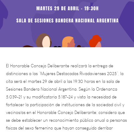
El Honorable Concejo Deliberante realizará la entrega de
distinciones a las “Mujeres Destacadas Rivadavienses 2025”, la
cita será el martes 29 de abril a las 19:30 horas en la sala de
Sesiones Bandera Nacional Argentina. Según la Ordenanza
5.039-21 y su modificatoria 5.187-24 y visto la necesidad de
fortalecer la participación de instituciones de la sociedad civil y
vecinos/as en el Honorable Concejo Deliberante; considera que
se debe establecer un reconocimiento público anual a personas
físicas del sexo femenino que hayan conseguido derribar
barreras en contextos muy difíciles y conseguir con su lucha, su
pasión y su trabajo inspirar a quienes las conocen y son un