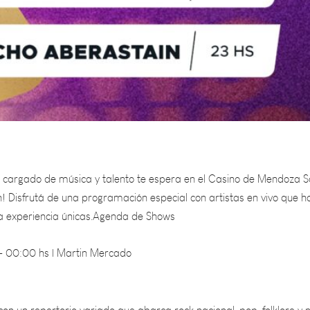
 cargado de música y talento te espera en el Casino de Mendoza S
n! Disfrutá de una programación especial con artistas en vivo que h
a experiencia únicas.Agenda de Shows
– 00:00 hs | Martin Mercado
con un repertorio variado que abarca rock nacional, pop, folklore y 
scenario y su conexión con el público garantizan una noche llena de