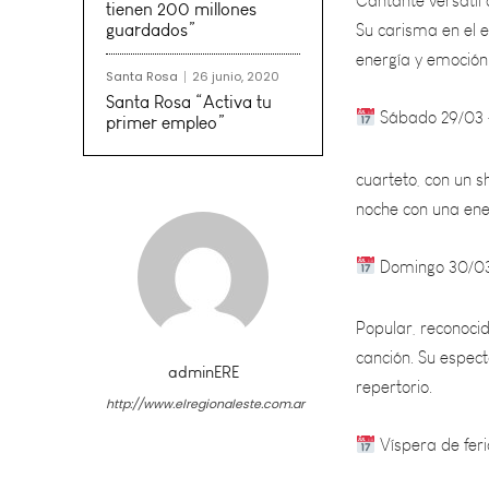
energía y emoción
tienen 200 millones
guardados”
Sábado 29/03 –
Santa Rosa
26 junio, 2020
cuarteto, con un s
Santa Rosa “Activa tu
primer empleo”
noche con una ener
Domingo 30/03 
Popular, reconoci
canción. Su espec
repertorio.
Víspera de fer
adminERE
http://www.elregionaleste.com.ar