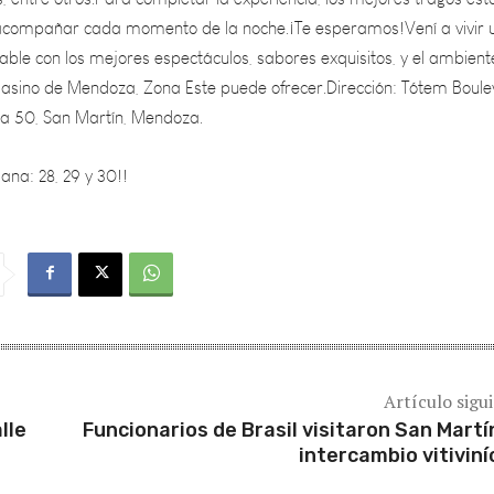
ble con los mejores espectáculos, sabores exquisitos, y el ambient
 Casino de Mendoza, Zona Este puede ofrecer.Dirección: Tótem Boule
ta 50, San Martín, Mendoza.
ana: 28, 29 y 30!!
Artículo sigu
lle
Funcionarios de Brasil visitaron San Martí
intercambio vitiviní