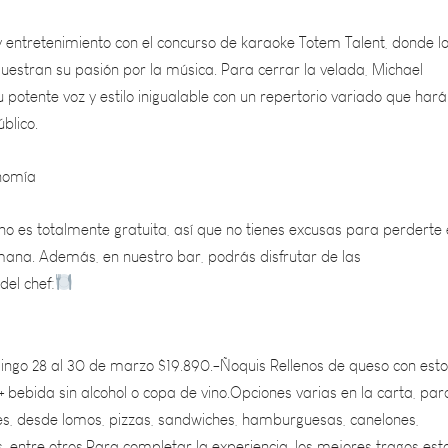
y entretenimiento con el concurso de karaoke Totem Talent, donde l
uestran su pasión por la música. Para cerrar la velada, Michael
potente voz y estilo inigualable con un repertorio variado que hará
blico.
nomía
no es totalmente gratuita, así que no tienes excusas para perderte 
emana. Además, en nuestro bar, podrás disfrutar de las
el chef:
mingo 28 al 30 de marzo $19.890.-Ñoquis Rellenos de queso con est
+ bebida sin alcohol o copa de vino.Opciones varias en la carta, par
es, desde lomos, pizzas, sandwiches, hamburguesas, canelones,
, entre otros.Para completar la experiencia, los mejores tragos es
acompañar cada momento de la noche.¡Te esperamos!Vení a vivir u