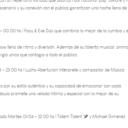
.
 00:00 hs | Facu & Exe Dúo que combina lo mejor de la cumbia y e
how lleno de ritmo y diversión. Además de su talento musical, anima
gía única que contagia a todo el público.
– 23:00 hs | Lucho Aberturain Intérprete y compositor de Música
do por su estilo auténtico y su capacidad de emocionar con cada
táculo promete una velada íntima y especial con lo mejor de su
iado Martes 01/04 – 22:00 hs | Totem Talent
y Michael Gimenez