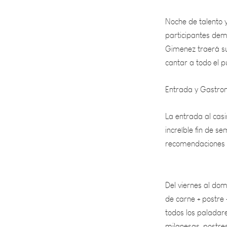
Noche de talento 
participantes dem
Gimenez traerá su 
cantar a todo el pú
Entrada y Gastro
La entrada al casi
increíble fin de s
recomendaciones d
Del viernes al do
de carne + postre 
todos los paladar
milanesas, postres
disponibles para 