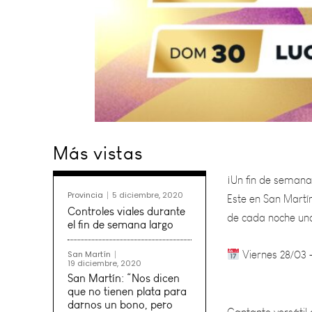
¡Un fin de semana
Más vistas
Este en San Martí
de cada noche un
Provincia
5 diciembre, 2020
Viernes 28/03 
Controles viales durante
el fin de semana largo
San Martín
Cantante versátil 
19 diciembre, 2020
San Martín: “Nos dicen
Su carisma en el e
que no tienen plata para
darnos un bono, pero