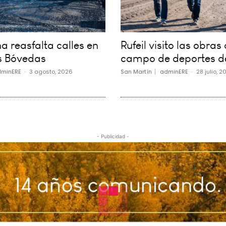
 reasfalta calles en
Rufeil visito las obras 
s Bóvedas
campo de deportes d
minERE
-
3 agosto, 2026
San Martín
adminERE
-
28 julio, 2
- Publicidad -