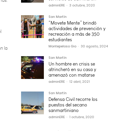
adminERE
-
3 octubre, 2020
l
San Martín
“Movete Mente” brindó
n la
actividades de prevención y
recreación a más de 350
estudiantes
Montepeloso Gio
-
30 agosto, 2024
San Martín
Un hombre en crisis se
atrincheró en su casa y
amenazó con matarse
adminERE
-
12 abril, 2021
San Martín
Defensa Civil recorre los
puestos del secano
sanmartiniano
adminERE
-
1 octubre, 2020