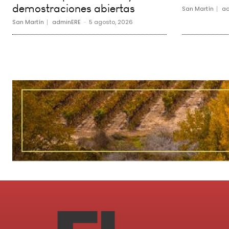
demostraciones abiertas
San Martín
ad
San Martín
adminERE
-
5 agosto, 2026