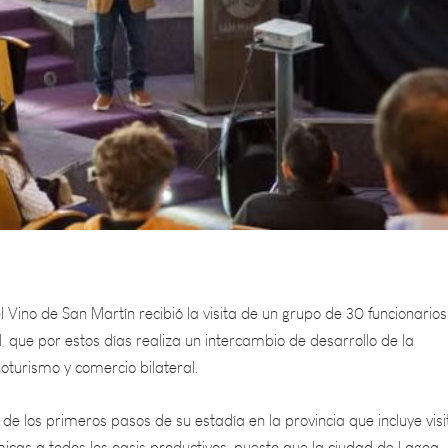
l Vino de San Martín recibió la visita de un grupo de 30 funcionario
, que por estos días realiza un intercambio de desarrollo de la
 enoturismo y comercio bilateral.
 de los primeros pasos de su estadía en la provincia que incluye visi
micas a todos los oasis productivos, puesto que la ciudad de Lagoa
rocede la visita), es zona vitícola por excelencia.“La organización 