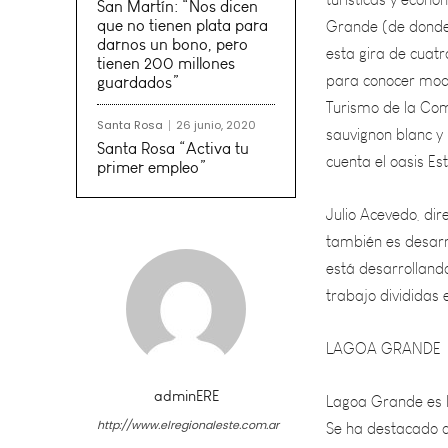
esta gira de cuatr
San Martín: “Nos dicen
para conocer model
que no tienen plata para
Turismo de la Com
darnos un bono, pero
sauvignon blanc y 
tienen 200 millones
guardados”
cuenta el oasis Est
Santa Rosa
26 junio, 2020
Julio Acevedo, dir
Santa Rosa “Activa tu
primer empleo”
también es desarr
está desarrolland
trabajo divididas 
LAGOA GRANDE
Lagoa Grande es la
Se ha destacado c
ese país, dinamiz
adminERE
alberga bodegas q
http://www.elregionaleste.com.ar