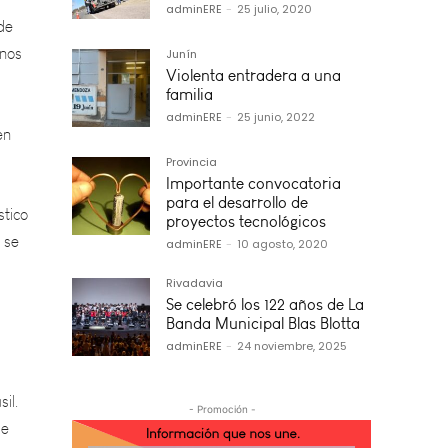
inos
adminERE
-
25 julio, 2020
Junín
en
Violenta entradera a una
familia
adminERE
-
25 junio, 2022
stico
Provincia
 se
Importante convocatoria
para el desarrollo de
proyectos tecnológicos
adminERE
-
10 agosto, 2020
Rivadavia
Se celebró los 122 años de La
Banda Municipal Blas Blotta
il.
adminERE
-
24 noviembre, 2025
de
ón de
- Promoción -