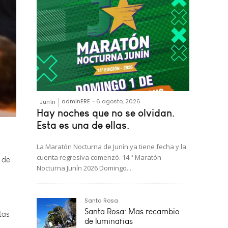
adminERE
-
6 agosto, 2026
Junín
Hay noches que no se olvidan.
s de
Esta es una de ellas.
La Maratón Nocturna de Junín ya tiene fecha y la
cuenta regresiva comenzó. 14.ª Maratón
Nocturna Junín 2026 Domingo...
tas
Santa Rosa
de
Santa Rosa: Mas recambio
de luminarias