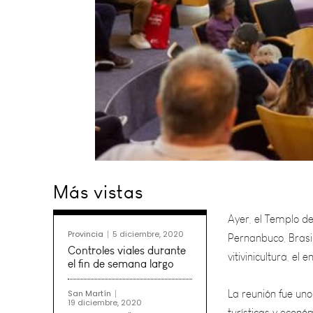
Ayer, el Templo de
Más vistas
Pernanbuco, Brasil
vitivinicultura, el
Provincia
5 diciembre, 2020
La reunión fue uno
Controles viales durante
turísticas y econó
el fin de semana largo
Grande (de donde p
San Martín
19 diciembre, 2020