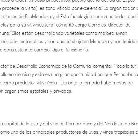
o días es de ProMendoza y el Este fue elegido como uno de los dest
os para su vitivinicultura” comentó Jorge Corrales, director de
una.“Ellos están desarrollando varietales como malbec, syrah,
moscatel, entre otros y han puesto el ojo en Mendoza y han tenido 
e para este intercambio” dijo el funcionario.
ector de Desarrollo Económico de la Comuna, comentó: “Todo lo turí
ollo económico y esta es una gran oportunidad porque Pernanbuco
o como productor vitivinícola”. Durante la jornada hubo mesas de
en organismos estatales y privados.
 capital de la uva y del vino de Pernambuco y del Nordeste de Bras
omo uno de los principales productores de uvas y vinos tropicales 
ando la economía local y generando empleos en la región. La ciudad
ue combinan tecnología, tradición y sustentabilidad en la producci