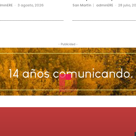
minERE
-
3 agosto, 2026
San Martín
adminERE
-
28 julio, 2
- Publicidad -