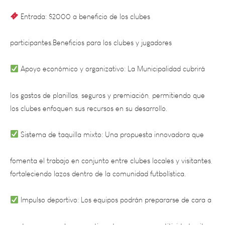
participantes.Beneficios para los clubes y jugadores
Apoyo económico y organizativo: La Municipalidad cubrirá
los gastos de planillas, seguros y premiación, permitiendo que
los clubes enfoquen sus recursos en su desarrollo.
Sistema de taquilla mixto: Una propuesta innovadora que
fomenta el trabajo en conjunto entre clubes locales y visitantes,
fortaleciendo lazos dentro de la comunidad futbolística.
Impulso deportivo: Los equipos podrán prepararse de cara a
sus torneos anuales, garantizando mayor competitividad y ritmo
de juego.