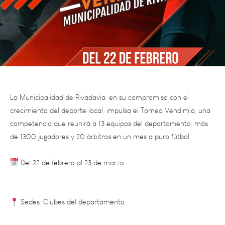
La Municipalidad de Rivadavia, en su compromiso con el
crecimiento del deporte local, impulsa el Torneo Vendimia, una
competencia que reunirá a 13 equipos del departamento, más
de 1300 jugadores y 20 árbitros en un mes a puro fútbol.
Del 22 de febrero al 23 de marzo.
Sedes: Clubes del departamento.
Entrada: $2000 a beneficio de los clubes