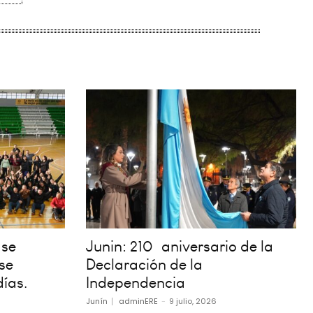
 se
Junin: 210º aniversario de la
se
Declaración de la
días.
Independencia
Junín
adminERE
-
9 julio, 2026