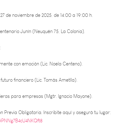
7 de noviembre de 2025, de 14:00 a 19:00 h.
ntenario Junín (Neuquén 75, La Colonia).
:
emente con emoción (Lic. Noela Centeno).
futuro financiero (Lic. Tomás Ametlla).
cieras para empresas (Mgtr. Ignacio Mayone).
n Previa Obligatoria. Inscribite aquí y asegurá tu lugar:
e/GPNNg7B4cU4NKQft8