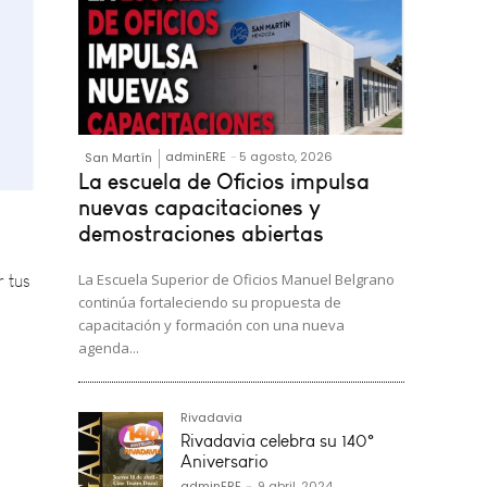
adminERE
-
5 agosto, 2026
San Martín
La escuela de Oficios impulsa
r tus
nuevas capacitaciones y
demostraciones abiertas
La Escuela Superior de Oficios Manuel Belgrano
continúa fortaleciendo su propuesta de
capacitación y formación con una nueva
agenda...
Rivadavia
Rivadavia celebra su 140°
Aniversario
adminERE
-
9 abril, 2024