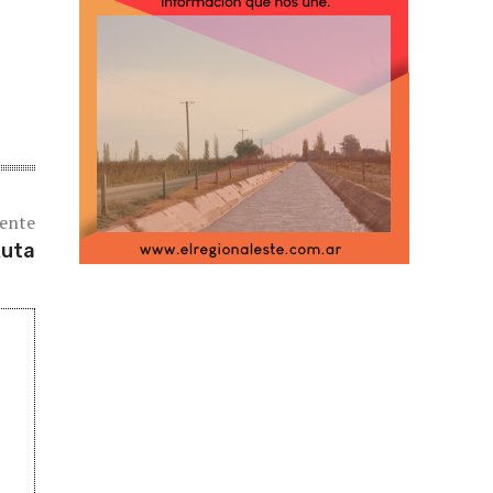
iente
Ruta