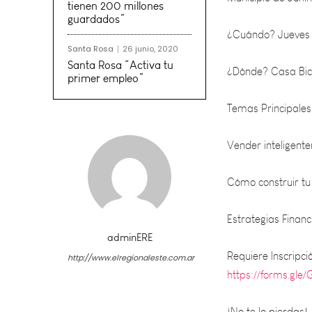
¿Cuándo? Jueves 2
tienen 200 millones
guardados”
¿Dónde? Casa Bice
Santa Rosa
26 junio, 2020
Temas Principales
Santa Rosa “Activa tu
primer empleo”
Vender inteligent
Cómo construir tu 
Estrategias Finan
Requiere Inscripció
https://forms.gl
adminERE
http://www.elregionaleste.com.ar
¡No te lo pierdas!