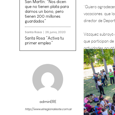
vacaciones, que l
San Martín: “Nos dicen
director de Deport
que no tienen plata para
darnos un bono, pero
Vázquez subrayó q
tienen 200 millones
guardados”
que participan de
actividades acuáti
Santa Rosa
26 junio, 2020
Santa Rosa “Activa tu
primer empleo”
adminERE
http://www.elregionaleste.com.ar