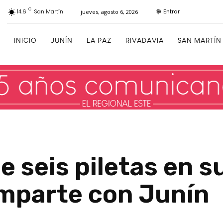
C
Entrar
14.6
San Martín
jueves, agosto 6, 2026
INICIO
JUNÍN
LA PAZ
RIVADAVIA
SAN MARTÍN
e seis piletas en s
mparte con Junín