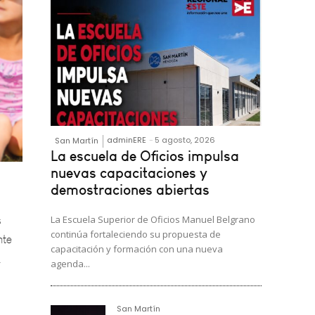
adminERE
-
5 agosto, 2026
San Martín
La escuela de Oficios impulsa
s
nuevas capacitaciones y
demostraciones abiertas
nte
,
La Escuela Superior de Oficios Manuel Belgrano
continúa fortaleciendo su propuesta de
capacitación y formación con una nueva
agenda...
San Martín