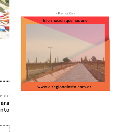
- Promoción -
iente
para
ento