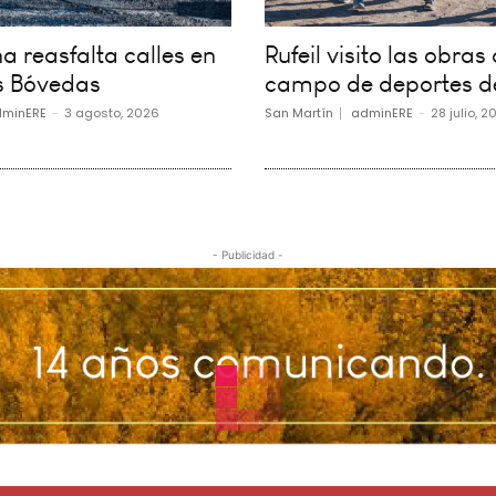
 reasfalta calles en
Rufeil visito las obras 
s Bóvedas
campo de deportes d
minERE
-
3 agosto, 2026
San Martín
adminERE
-
28 julio, 2
- Publicidad -