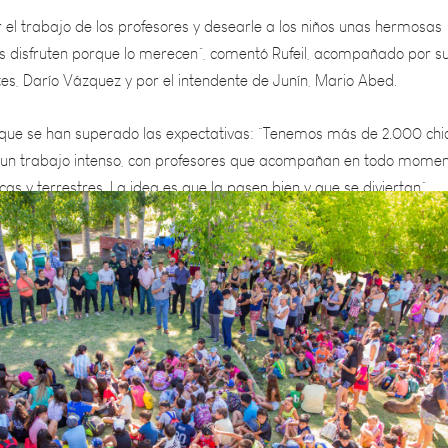
as disfruten porque lo merecen”, comentó Rufeil, acompañado por s
es, Darío Vázquez y por el intendente de Junín, Mario Abed.
ue se han superado las expectativas: “Tenemos más de 2.000 chi
 un trabajo intenso, con profesores que acompañan en todo momen
cas y terrestres. La idea es que la pasen bien y que se diviertan”.