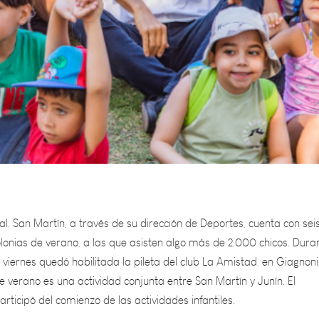
al. San Martín, a través de su dirección de Deportes, cuenta con sei
olonias de verano, a las que asisten algo más de 2.000 chicos. Dura
 viernes quedó habilitada la pileta del club La Amistad, en Giagnoni
e verano es una actividad conjunta entre San Martín y Junín. El
articipó del comienzo de las actividades infantiles.
el trabajo de los profesores y desearle a los niños unas hermosas