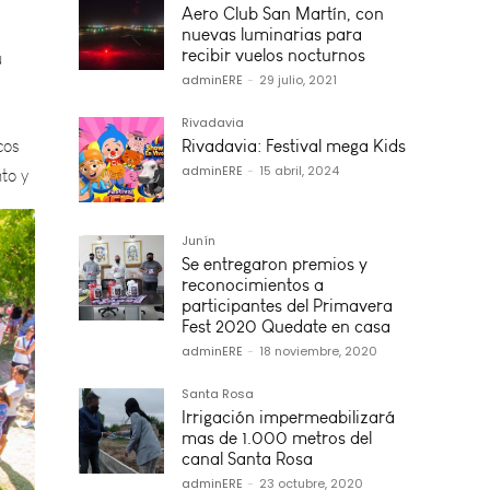
u
Aero Club San Martín, con
nuevas luminarias para
recibir vuelos nocturnos
cos
adminERE
-
29 julio, 2021
to y
Rivadavia
Rivadavia: Festival mega Kids
adminERE
-
15 abril, 2024
Junín
Se entregaron premios y
reconocimientos a
participantes del Primavera
Fest 2020 Quedate en casa
adminERE
-
18 noviembre, 2020
Santa Rosa
Irrigación impermeabilizará
mas de 1.000 metros del
canal Santa Rosa
adminERE
-
23 octubre, 2020