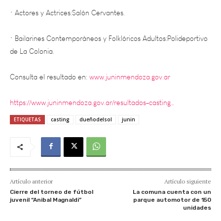
• Bailarines Contemporáneos y Folklóricos Adultos:Polideportivo
de La Colonia.
Consulta el resultado en:
www.juninmendoza.gov.ar
https://www.juninmendoza.gov.ar/resultados-casting…
ETIQUETAS
casting
dueñodelsol
junin
Artículo anterior
Artículo siguiente
Cierre del torneo de fútbol
La comuna cuenta con un
juvenil “Anibal Magnaldi”
parque automotor de 150
unidades