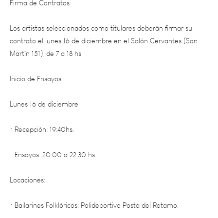
Los
artistas seleccionados como titulares deberán firmar su
contrato el lunes 16 de diciembre en el Salón Cervantes (San
Martín 151), de 7 a 18 hs.
Inicio de Ensayos:
Lunes 16 de diciembre
• Recepción: 19:40hs.
• Ensayos: 20:00 a 22:30 hs.
Locaciones:
• Bailarines Folklóricos: Polideportivo Posta del Retamo.
• Actores y Actrices:Salón Cervantes.