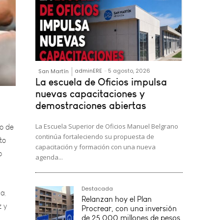
adminERE
-
5 agosto, 2026
San Martín
La escuela de Oficios impulsa
co de
nuevas capacitaciones y
demostraciones abiertas
to
o
La Escuela Superior de Oficios Manuel Belgrano
continúa fortaleciendo su propuesta de
capacitación y formación con una nueva
a,
agenda...
z y
Destacada
Relanzan hoy el Plan
Procrear, con una inversión
de 25.000 millones de pesos