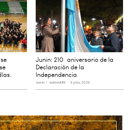
 se
Junin: 210º aniversario de la
se
Declaración de la
días.
Independencia
Junín
adminERE
-
9 julio, 2026