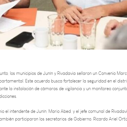
unto, los municipios de Junín y Rivadavia sellaron un Convenio Mar
artamental. Este acuerdo busca fortalecer la seguridad en el distri
te la instalación de cámaras de vigilancia y un monitoreo conjunt
icciones.
io el intendente de Junín, Mario Abed, y el jefe comunal de Rivadavi
mbién participaron los secretarios de Gobierno, Ricardo Ariel Orti