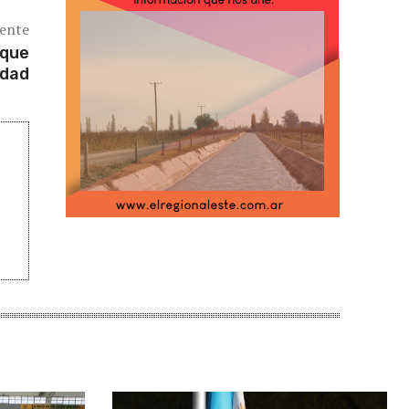
iente
rque
idad