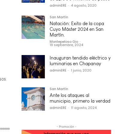
adminERE
-
4 agosto, 2020
San Martín
Natación: Exito de la copa
Cuyo Máster 2024 en San
Martín.
Montepeloso Gio
-
19 septiembre, 2024
sos,
Inauguran tendido eléctrico y
luminarias en Chapanay
adminERE
-
1 junio, 2020
San Martín
Ante los ataques al
municipio, primero la verdad
adminERE
-
11 agosto, 2024
- Promoción -