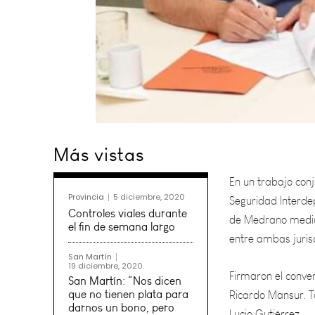
En un trabajo conj
Más vistas
Seguridad Interdep
de Medrano median
entre ambas jurisd
Provincia
5 diciembre, 2020
Controles viales durante
Firmaron el conven
el fin de semana largo
Ricardo Mansur. Ta
San Martín
Lucio Gutiérrez.
19 diciembre, 2020
San Martín: “Nos dicen
que no tienen plata para
darnos un bono, pero