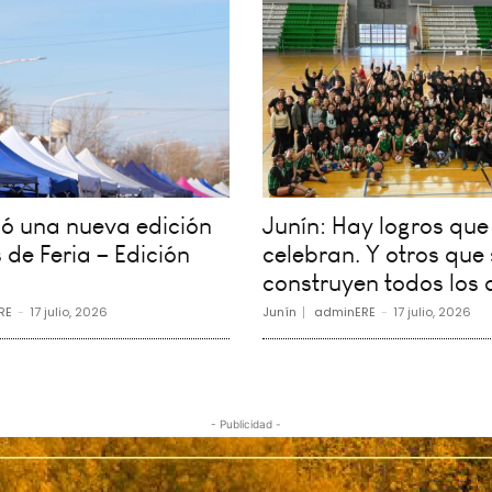
vió una nueva edición
Junín: Hay logros que
 de Feria – Edición
celebran. Y otros que 
construyen todos los 
RE
-
17 julio, 2026
Junín
adminERE
-
17 julio, 2026
- Publicidad -