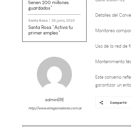
Detalles del Conve
tienen 200 millones
guardados”
Monitoreo compart
Santa Rosa
26 junio, 2020
Uso de la red de f
Santa Rosa “Activa tu
primer empleo”
Mantenimiento téc
Este convenio ref
garantizar un ento
adminERE
Compartir
http://www.elregionaleste.com.ar