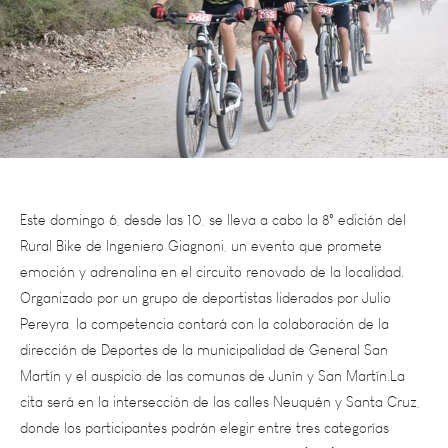
Este domingo 6, desde las 10, se lleva a cabo la 8° edición del
Rural Bike de Ingeniero Giagnoni, un evento que promete
emoción y adrenalina en el circuito renovado de la localidad.
Organizado por un grupo de deportistas liderados por Julio
Pereyra, la competencia contará con la colaboración de la
dirección de Deportes de la municipalidad de General San
Martín y el auspicio de las comunas de Junín y San Martín.La
cita será en la intersección de las calles Neuquén y Santa Cruz,
donde los participantes podrán elegir entre tres categorías
adaptadas a diferentes niveles: Promocional (36K), Competitivo
(54K) y Cicloturismo (18K). Se espera una amplia participación