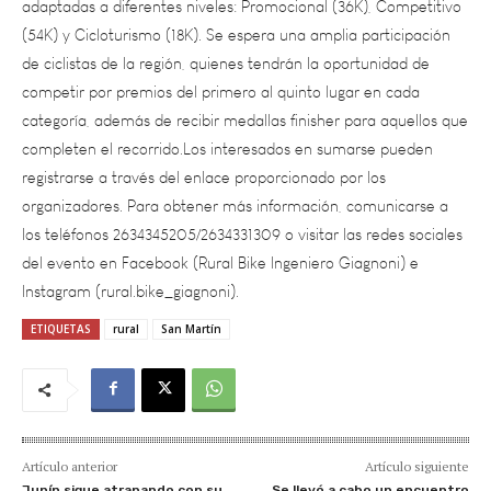
de ciclistas de la región, quienes tendrán la oportunidad de
competir por premios del primero al quinto lugar en cada
categoría, además de recibir medallas finisher para aquellos que
completen el recorrido.Los interesados en sumarse pueden
registrarse a través del enlace proporcionado por los
organizadores. Para obtener más información, comunicarse a
los teléfonos 2634345205/2634331309 o visitar las redes sociales
del evento en Facebook (Rural Bike Ingeniero Giagnoni) e
Instagram (rural.bike_giagnoni).
ETIQUETAS
rural
San Martín
Artículo anterior
Artículo siguiente
Junín sigue atrapando con su
Se llevó a cabo un encuentro