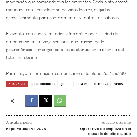
específicamente para complementar y realzar los sabores.
El evento, con cupos limitados, ofrecerá la oportunidad de
embarcarse en un viaje sensorial que trasciende lo
gastronómico, sumergiendo a los asistentes en la esencia del
Este mendocino.
Para mayor información, comunicarse al teléfono 2634756980.
ETIQUETAS
gastronomicos
Junín
Locales
Mendoza
vinos
Artículo anterior
Artículo siguiente
Expo Educativa 2025
Operativo de limpieza en la
escuela de oficios, que