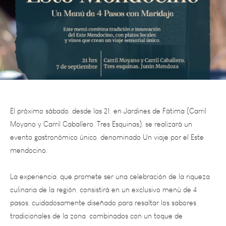
El próximo sábado, desde las 21, en Jardines de Fátima (Carril
Moyano y Carril Caballero, Tres Esquinas), se realizará un
evento gastronómico único, denominado Un viaje por el Este
mendocino.
La experiencia, que promete ser una celebración de la riqueza
culinaria de la región, consistirá en un exclusivo menú de 4
pasos, cuidadosamente diseñado para resaltar los sabores
tradicionales de la zona, combinados con un toque de
innovación que sorprenderá a los presentes. Cada plato
estará
maridado con una selección de vinos locales, elegidos