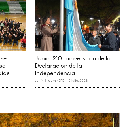
 se
Junin: 210º aniversario de la
se
Declaración de la
días.
Independencia
Junín
adminERE
-
9 julio, 2026