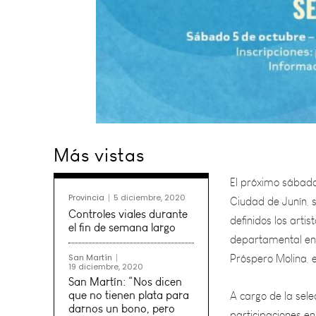
El próximo sábado 
Más vistas
Ciudad de Junín, 
definidos los arti
departamental en 
Provincia
5 diciembre, 2020
Próspero Molina, 
Controles viales durante
el fin de semana largo
A cargo de la sele
San Martín
participaciones en
19 diciembre, 2020
San Martín: “Nos dicen
instrumental, Tem
que no tienen plata para
darnos un bono, pero