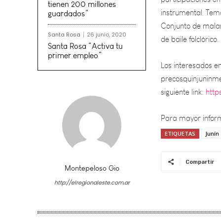
Conjunto de malamb
de baile folclórico.
tienen 200 millones
guardados”
Los interesados en
Santa Rosa
26 junio, 2020
precosquinjuninmen
Santa Rosa “Activa tu
primer empleo”
siguiente link:
http
Para mayor inform
ETIQUETAS
Junín
Compartir
Montepeloso Gio
http://elregionaleste.com.ar