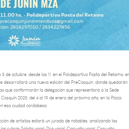
5 de octubre, desde las 11, en el Polideportivo Posta del Retamo, en
se desarrollará una nueva edición del PreCosquín, donde quedarán
stas que conformarán la delegación que representará a la Sede
Cosquín 2025, del 4 al 19 de enero del próximo año, en la Plaza
en esa ciudad cordobesa.
cción de artistas estará un jurado de notables, analizando las
 los
rubros Solista vocal, Dúo vocal, Conjunto vocal, Conjunto
a inédito, Solista de malambo masculino, Solista de malambo feme