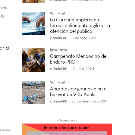
nto
San Martín
La Comuna implementa
turnos online para agilizar la
ar al
atención del público
adminERE
-
6 agosto, 2020
Rivadavia
Campenato Mendocino de
Enduro PRO
adminERE
-
12 junio, 2024
San Martín
Aparatos de gimnasia en el
bulevar de Villa Adela
adminERE
-
23 septiembre, 2023
- Promoción -