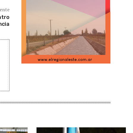
iente
atro
ncia