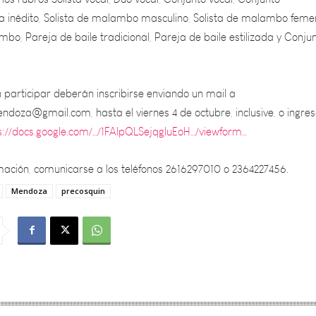
o, Pareja de baile tradicional, Pareja de baile estilizada y Conju
 participar deberán inscribirse enviando un mail a
doza@gmail.com, hasta el viernes 4 de octubre, inclusive, o ingres
s://docs.google.com/…/1FAIpQLSejqgluEoH…/viewform…
ación, comunicarse a los teléfonos 2616297010 o 2364227456.
Mendoza
precosquin