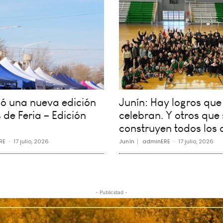
vió una nueva edición
Junín: Hay logros que
 de Feria – Edición
celebran. Y otros que 
construyen todos los 
RE
-
17 julio, 2026
Junín
adminERE
-
17 julio, 2026
- Publicidad -