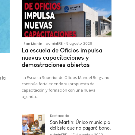
adminERE
-
5 agosto, 2026
San Martín
La escuela de Oficios impulsa
 la
nuevas capacitaciones y
demostraciones abiertas
La Escuela Superior de Oficios Manuel Belgrano
continúa fortaleciendo su propuesta de
capacitación y formación con una nueva
agenda...
Destacada
nino,
San Martín: Único municipio
del Este que no pagará bono.
adminERE
-
17 diciembre, 2020