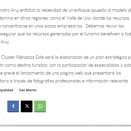
mina en otras regiones, como el Valle de Uco, donde los recursos
 a concentrarse en unos pocos empresarios. “Debemos revivir las
 asegurar que los recursos generados por el turismo beneficien a tod
 Aruj.
l Clúster Mendoza Este será la elaboración de un plan estratégico 
ón como destino turístico, con la participación de especialistas y act
se prevé el lanzamiento de una página web que presentará los
itorio a través de fotografías profesionales e información relevante.
ipalidad
San Martin