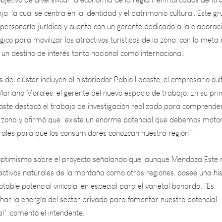
personería jurídica y cuenta con un gerente dedicado a la elaborac
gico para movilizar los atractivos turísticos de la zona, con la meta
un destino de interés tanto nacional como internacional.
 del clúster incluyen al historiador Pablo Lacoste, el empresario cul
Mariano Morales, el gerente del nuevo espacio de trabajo. En su pr
oste destacó el trabajo de investigación realizado para comprender
 zona y afirmó que “existe un enorme potencial que debemos motor
rales para que los consumidores conozcan nuestra región”.
 optimismo sobre el proyecto señalando que, aunque Mendoza Este 
activos naturales de la montaña como otras regiones, posee una his
table potencial vinícola, en especial para el varietal bonarda. “Es
har la energía del sector privado para fomentar nuestro potencial
ral”, comentó el intendente.
jandro Aruj enfatizó la necesidad de un enfoque opuesto al modelo 