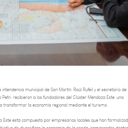
intendencia municipal de San Martín, Raúl Rufeil y el secretario de
 Petri, recibieron a los fundadores del Clúster Mendoza Este, una
ca transformar la economía regional mediante el turismo.
a Este está compuesto por empresarios locales que han formalizad
objetivo de diversificar la economía de la región, enmarcados dentr
a, la cual se centra en la identidad y el patrimonio cultural. Este g