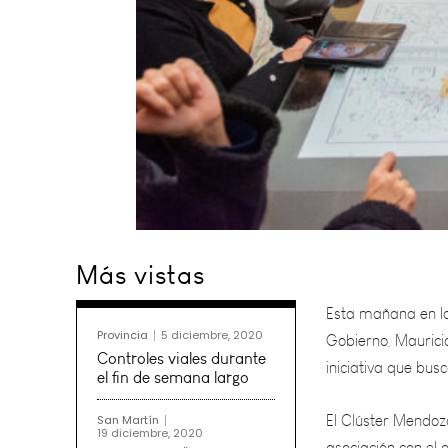
Esta mañana en la 
Más vistas
Gobierno, Mauricio
iniciativa que bus
Provincia
5 diciembre, 2020
El Clúster Mendoz
Controles viales durante
asociación con el 
el fin de semana largo
la economía naranj
San Martín
19 diciembre, 2020