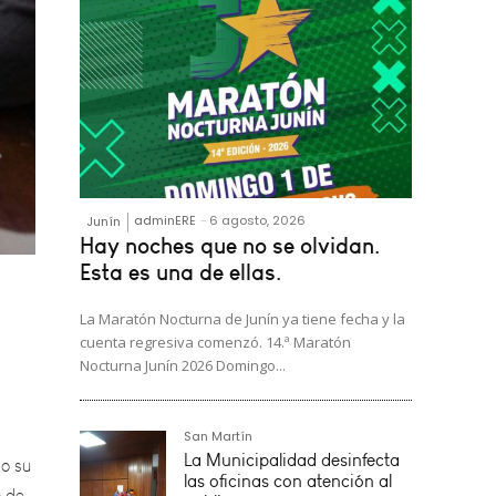
adminERE
-
6 agosto, 2026
Junín
Hay noches que no se olvidan.
Esta es una de ellas.
La Maratón Nocturna de Junín ya tiene fecha y la
cuenta regresiva comenzó. 14.ª Maratón
Nocturna Junín 2026 Domingo...
o su
o de
San Martín
rupo
La Municipalidad desinfecta
las oficinas con atención al