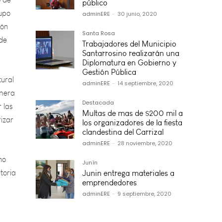
ión
público
 de
adminERE
-
30 junio, 2020
Santa Rosa
tural
Trabajadores del Municipio
Santarrosino realizarán una
imera
Diplomatura en Gobierno y
 las
Gestión Pública
izar
adminERE
-
14 septiembre, 2020
Destacada
Multas de mas de $200 mil a
los organizadores de la fiesta
no
clandestina del Carrizal
toria
adminERE
-
28 noviembre, 2020
Junín
Junin entrega materiales a
emprendedores
adminERE
-
9 septiembre, 2020
de