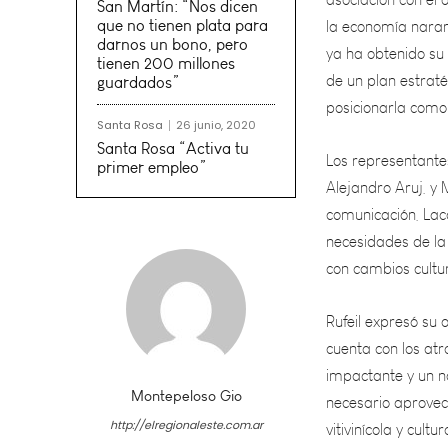
ya ha obtenido su 
San Martín: “Nos dicen
de un plan estraté
que no tienen plata para
posicionarla como 
darnos un bono, pero
tienen 200 millones
guardados”
Los representantes
Alejandro Aruj, y 
Santa Rosa
26 junio, 2020
comunicación, Lac
Santa Rosa “Activa tu
primer empleo”
necesidades de la
con cambios cultu
Rufeil expresó su
cuenta con los atr
impactante y un no
necesario aprovec
vitivinícola y cultu
Montepeloso Gio
Por su parte, Ale
http://elregionaleste.com.ar