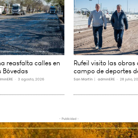
 reasfalta calles en
Rufeil visito las obras 
s Bóvedas
campo de deportes d
minERE
-
3 agosto, 2026
San Martín
adminERE
-
28 julio, 2
- Publicidad -