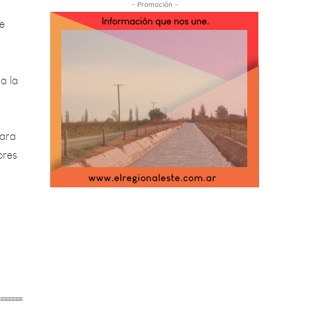
- Promoción -
a la
para
ores