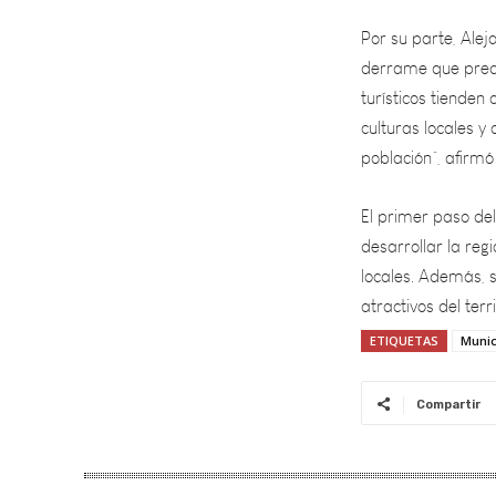
derrame que predo
turísticos tienden
culturas locales y
población”, afirmó
El primer paso de
desarrollar la regi
locales. Además, 
atractivos del terr
ETIQUETAS
Munic
Compartir