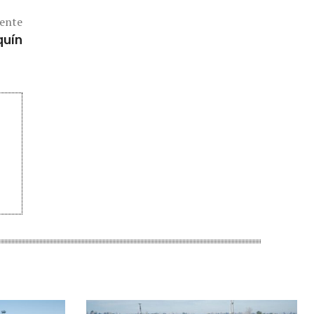
iente
quín