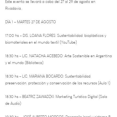
DÍA 1 – MARTES 27 DE AGOSTO
17:00 hs – DIS. LOANA FLORES: Sustentabilidad, bioplásticos y
biomateriales en el mundo textil (YouTube)
18:30 hs – LIC. NATACHA ACEBEDO: Arte Sostenible en Argentina
y el mundo (Biblioteca)
18:30 hs – LIC. MARIANA BOCARDO: Sustentabilidad,
preservación, protección y conservación de los recursos (Aula 1)
18:30 hs – BEATRIZ ZAWADZKI: Marketing Turístico Digital (Sala
de Audio)
19:30 hs – JOSÉ ALBERTO MORCOS: Desarrollo local y sistema B
(Sala de Audio)