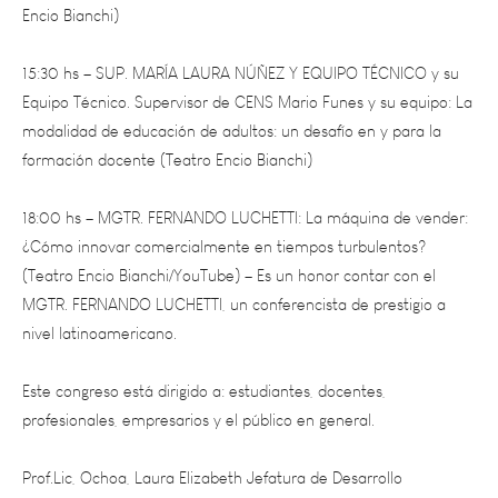
15:30 hs – SUP. MARÍA LAURA NÚÑEZ Y EQUIPO TÉCNICO y su
Equipo Técnico. Supervisor de CENS Mario Funes y su equipo: La
modalidad de educación de adultos: un desafío en y para la
formación docente (Teatro Encio Bianchi)
18:00 hs – MGTR. FERNANDO LUCHETTI: La máquina de vender:
¿Cómo innovar comercialmente en tiempos turbulentos?
(Teatro Encio Bianchi/YouTube) – Es un honor contar con el
MGTR. FERNANDO LUCHETTI, un conferencista de prestigio a
nivel latinoamericano.
Este congreso está dirigido a: estudiantes, docentes,
profesionales, empresarios y el público en general.
Prof.Lic, Ochoa, Laura Elizabeth Jefatura de Desarrollo
Profesional Técnico.