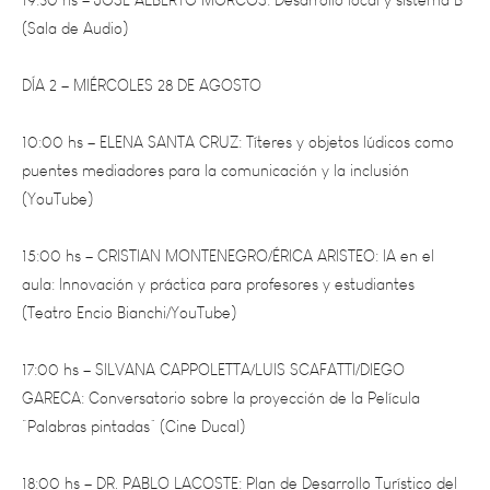
DÍA 2 – MIÉRCOLES 28 DE AGOSTO
10:00 hs – ELENA SANTA CRUZ: Títeres y objetos lúdicos como
puentes mediadores para la comunicación y la inclusión
(YouTube)
15:00 hs – CRISTIAN MONTENEGRO/ÉRICA ARISTEO: IA en el
aula: Innovación y práctica para profesores y estudiantes
(Teatro Encio Bianchi/YouTube)
17:00 hs – SILVANA CAPPOLETTA/LUIS SCAFATTI/DIEGO
GARECA: Conversatorio sobre la proyección de la Película
“Palabras pintadas” (Cine Ducal)
18:00 hs – DR. PABLO LACOSTE: Plan de Desarrollo Turístico del
Este (Teatro Encio Bianchi/YouTube)