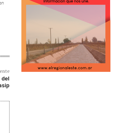
iente
 del
asip