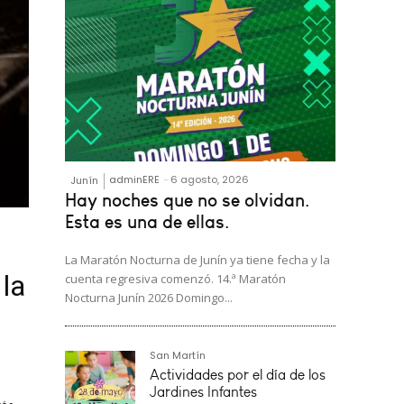
adminERE
-
6 agosto, 2026
Junín
Hay noches que no se olvidan.
Esta es una de ellas.
La Maratón Nocturna de Junín ya tiene fecha y la
 la
cuenta regresiva comenzó. 14.ª Maratón
Nocturna Junín 2026 Domingo...
vés
San Martín
de
Actividades por el día de los
Jardines Infantes