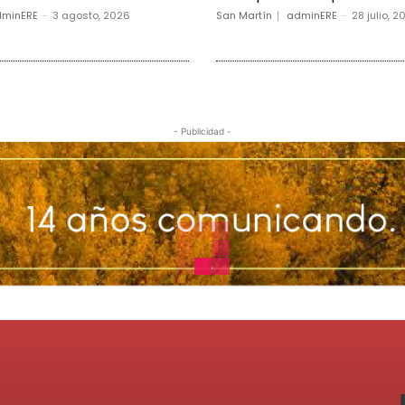
minERE
-
3 agosto, 2026
San Martín
adminERE
-
28 julio, 2
- Publicidad -