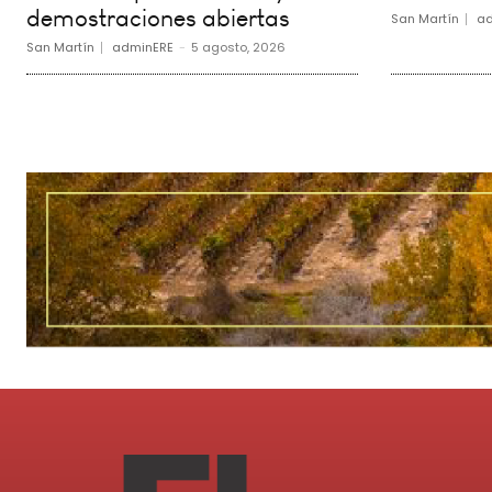
demostraciones abiertas
San Martín
ad
San Martín
adminERE
-
5 agosto, 2026