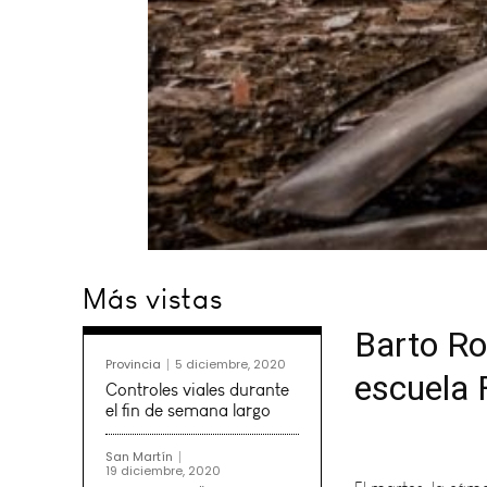
Más vistas
Barto Ro
Provincia
5 diciembre, 2020
escuela 
Controles viales durante
el fin de semana largo
El martes, la cám
del cual solicita a
San Martín
19 diciembre, 2020