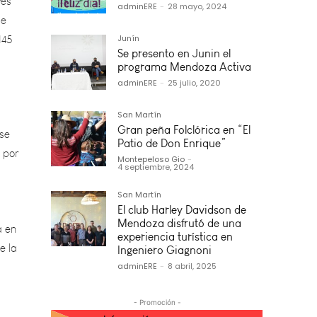
145
adminERE
-
28 mayo, 2024
Junín
Se presento en Junin el
programa Mendoza Activa
ese
adminERE
-
25 julio, 2020
 por
San Martín
Gran peña Folclórica en “El
Patio de Don Enrique”
Montepeloso Gio
-
4 septiembre, 2024
a en
San Martín
e la
El club Harley Davidson de
Mendoza disfrutó de una
experiencia turística en
Ingeniero Giagnoni
adminERE
-
8 abril, 2025
an
- Promoción -