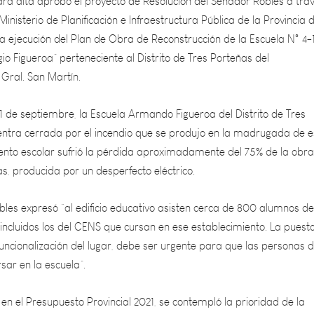
a ejecución del Plan de Obra de Reconstrucción de la Escuela N° 4-
o Figueroa” perteneciente al Distrito de Tres Porteñas del
Gral. San Martín.
1 de septiembre, la Escuela Armando Figueroa del Distrito de Tres
entra cerrada por el incendio que se produjo en la madrugada de 
miento escolar sufrió la pérdida aproximadamente del 75% de la obra
s, producida por un desperfecto eléctrico.
bles expresó “al edificio educativo asisten cerca de 800 alumnos de
incluidos los del CENS que cursan en ese establecimiento. La puest
funcionalización del lugar, debe ser urgente para que las personas d
sar en la escuela”.
n el Presupuesto Provincial 2021, se contempló la prioridad de la
 establecimiento de la Escuela N° 4-145 “Dr. Armando S. Figueroa” t