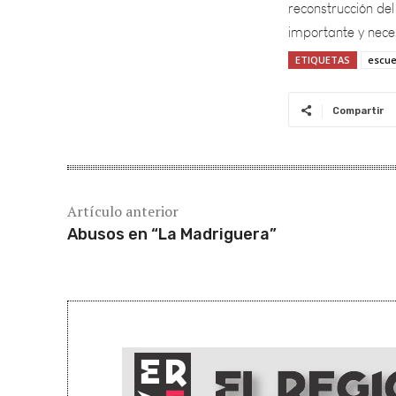
importante y nece
ETIQUETAS
escue
Compartir
Artículo anterior
Abusos en “La Madriguera”