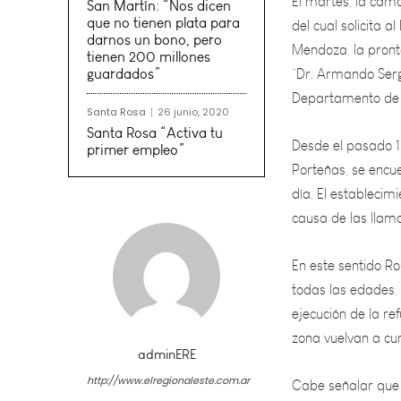
Mendoza, la pront
San Martín: “Nos dicen
“Dr. Armando Sergi
que no tienen plata para
Departamento de 
darnos un bono, pero
tienen 200 millones
guardados”
Desde el pasado 1
Porteñas, se encu
Santa Rosa
26 junio, 2020
día. El estableci
Santa Rosa “Activa tu
primer empleo”
causa de las llama
En este sentido Ro
todas las edades, 
ejecución de la re
zona vuelvan a cur
Cabe señalar que e
reconstrucción del
adminERE
http://www.elregionaleste.com.ar