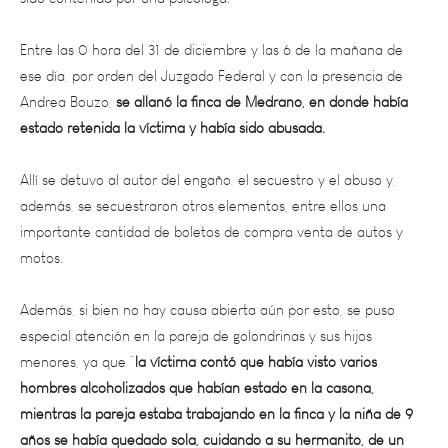
Entre las 0 hora del 31 de diciembre y las 6 de la mañana de
ese día, por orden del Juzgado Federal y con la presencia de
Andrea Bouzo,
se allanó la finca de Medrano, en donde había
estado retenida la víctima y había sido abusada.
Allí se detuvo al autor del engaño, el secuestro y el abuso y,
además, se secuestraron otros elementos, entre ellos una
importante cantidad de boletos de compra venta de autos y
motos.
Además, si bien no hay causa abierta aún por esto, se puso
especial atención en la pareja de golondrinas y sus hijos
menores, ya que “
la víctima contó que había visto varios
hombres alcoholizados que habían estado en la casona,
mientras la pareja estaba trabajando en la finca y la niña de 9
años se había quedado sola, cuidando a su hermanito, de un
año”
. Por eso se le dio intervención al Equipo Técnico