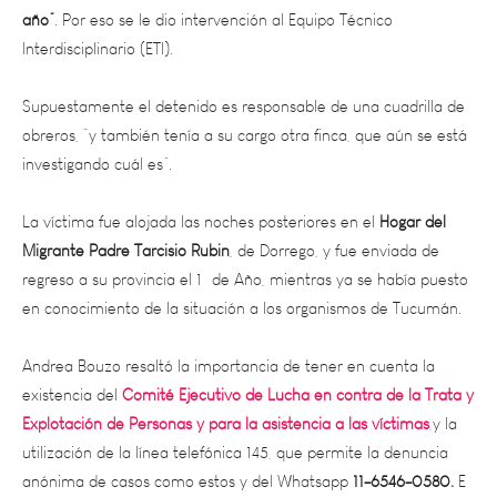
Interdisciplinario (ETI).
Supuestamente el detenido es responsable de una cuadrilla de
obreros, “y también tenía a su cargo otra finca, que aún se está
investigando cuál es”.
La víctima fue alojada las noches posteriores en el
Hogar del
Migrante Padre Tarcisio Rubin
, de Dorrego, y fue enviada de
regreso a su provincia el 1º de Año, mientras ya se había puesto
en conocimiento de la situación a los organismos de Tucumán.
Andrea Bouzo resaltó la importancia de tener en cuenta la
existencia del
Comité Ejecutivo de Lucha en contra de la Trata y
Explotación de Personas y para la asistencia a las víctimas
,
y la
utilización de la línea telefónica 145, que permite la denuncia
anónima de casos como estos y del Whatsapp
11-6546-0580.
E
PFAAB