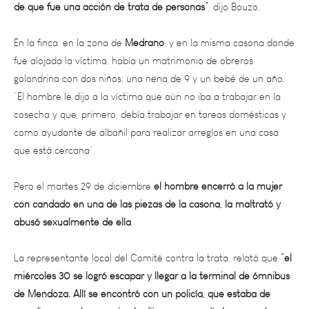
En la finca, en la zona de
Medrano
, y en la misma casona donde
fue alojada la víctima, había un matrimonio de obreros
golondrina con dos niños: una nena de 9 y un bebé de un año.
“El hombre le dijo a la víctima que aún no iba a trabajar en la
cosecha y que, primero, debía trabajar en tareas domésticas y
como ayudante de albañil para realizar arreglos en una casa
que está cercana”.
Pero el martes 29 de diciembre
el hombre encerró a la mujer
con candado en una de las piezas de la casona, la maltrató y
abusó sexualmente de ella
.
La representante local del Comité contra la trata, relató que
“el
miércoles 30 se logró escapar y llegar a la terminal de ómnibus
de Mendoza. Allí se encontró con un policía, que estaba de
guardia en ese lugar, quien le dijo que no podía hacer nada y
solo le dio anotado en un papel la dirección de un refugio de