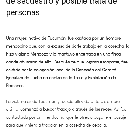
de secuestro y posible trata de
personas
Una mujer, nativa de Tucumán, fue captada por un hombre
mendocino que, con la excusa de darle trabajo en la cosecha, la
hizo viajar a Mendoza y la mantuvo encerrada en una finca,
donde abusaron de ella. Después de que lograra escaparse, fue
asistida por la delegación local de la Dirección del Comité
Ejecutivo de Lucha en contra de la Trata y Explotación de
Personas.
La víctima es de Tucumán y, desde allí y durante diciembre
último, c
omenzó a buscar trabajo a través de las redes
. Así fue
contactada por un mendocino, que le ofreció pagarle el pasaje
para que viniera a trabajar en la cosecha de cebolla.
“Ella llegó a Mendoza el día domingo (27 de diciembre) y