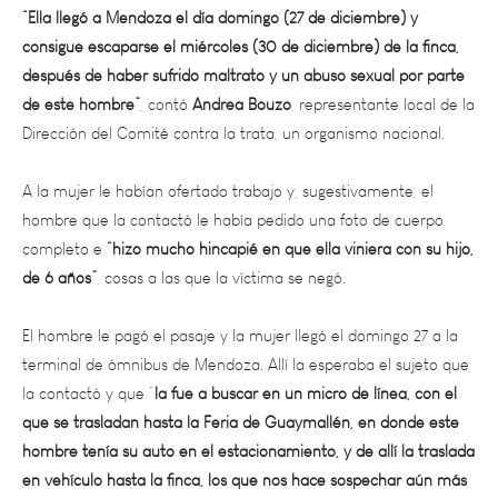
consigue escaparse el miércoles (30 de diciembre) de la finca,
después de haber sufrido maltrato y un abuso sexual por parte
de este hombre”
, contó
Andrea Bouzo
, representante local de la
Dirección del Comité contra la trata, un organismo nacional.
A la mujer le habían ofertado trabajo y, sugestivamente, el
hombre que la contactó le había pedido una foto de cuerpo
completo e
“hizo mucho hincapié en que ella viniera con su hijo,
de 6 años”
, cosas a las que la víctima se negó.
El hombre le pagó el pasaje y la mujer llegó el domingo 27 a la
terminal de ómnibus de Mendoza. Allí la esperaba el sujeto que
la contactó y que “
la fue a buscar en un micro de línea, con el
que se trasladan hasta la Feria de Guaymallén, en donde este
hombre tenía su auto en el estacionamiento, y de allí la traslada
en vehículo hasta la finca, los que nos hace sospechar aún más
de que fue una acción de trata de personas”
, dijo Bouzo.