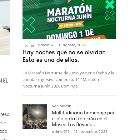
adminERE
-
6 agosto, 2026
Junín
Hay noches que no se olvidan.
 EL
Esta es una de ellas.
La Maratón Nocturna de Junín ya tiene fecha y la
cuenta regresiva comenzó. 14.ª Maratón
Nocturna Junín 2026 Domingo...
presa
anta
San Martín
cado
Multitudinario homenaje por
uctos
el día de la tradición en el
Museo Las Bóvedas
adminERE
-
13 noviembre, 2025