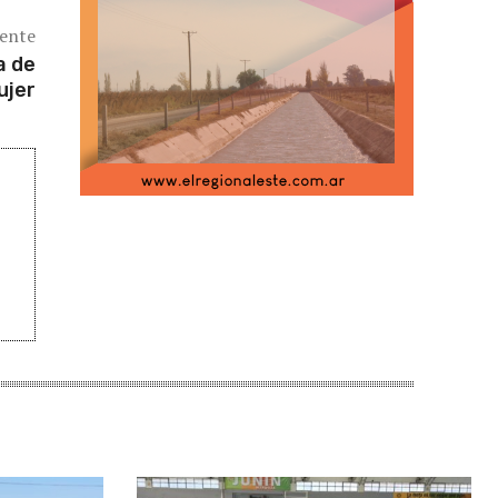
iente
a de
ujer