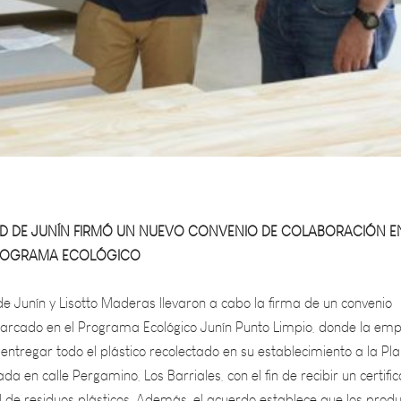
AD DE JUNÍN FIRMÓ UN NUEVO CONVENIO DE COLABORACIÓN EN
ROGRAMA ECOLÓGICO
e Junín y Lisotto Maderas llevaron a cabo la firma de un convenio
arcado en el Programa Ecológico Junín Punto Limpio, donde la em
ntregar todo el plástico recolectado en su establecimiento a la Pl
da en calle Pergamino, Los Barriales, con el fin de recibir un certifi
al de residuos plásticos. Además, el acuerdo establece que los prod
os residuos deben ser destinados exclusivamente a fines sociales.