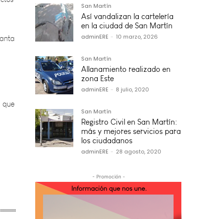
lanta
San Martín
Así vandalizan la cartelería
en la ciudad de San Martín
adminERE
-
10 marzo, 2026
San Martín
s que
Allanamiento realizado en
zona Este
adminERE
-
8 julio, 2020
San Martín
Registro Civil en San Martín:
más y mejores servicios para
los ciudadanos
adminERE
-
28 agosto, 2020
- Promoción -