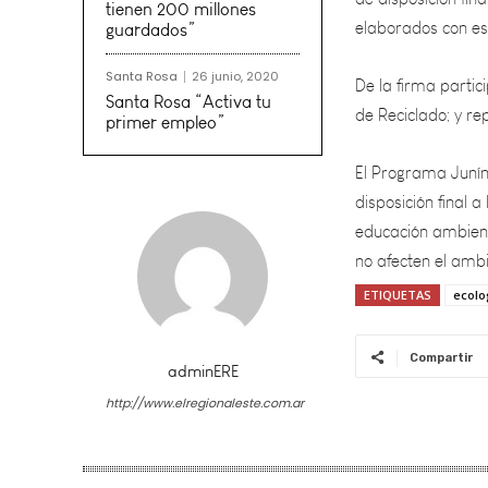
De la firma partic
tienen 200 millones
guardados”
de Reciclado; y r
Santa Rosa
26 junio, 2020
El Programa Junín 
Santa Rosa “Activa tu
primer empleo”
disposición final 
educación ambient
no afecten el ambi
ETIQUETAS
ecolo
Compartir
adminERE
http://www.elregionaleste.com.ar