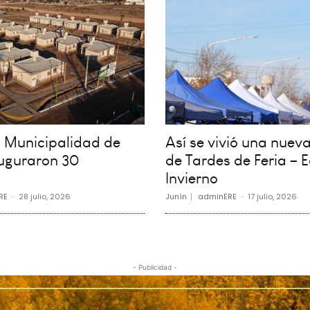
la Municipalidad de
Así se vivió una nueva
auguraron 30
de Tardes de Feria – E
Invierno
RE
-
28 julio, 2026
Junín
adminERE
-
17 julio, 2026
- Publicidad -