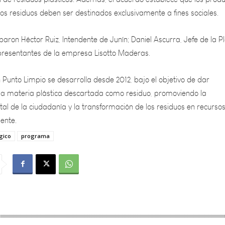
iparon Héctor Ruiz, Intendente de Junín; Daniel Ascurra, Jefe de la P
epresentantes de la empresa Lisotto Maderas.
Punto Limpio se desarrolla desde 2012, bajo el objetivo de dar
a la materia plástica descartada como residuo, promoviendo la
al de la ciudadanía y la transformación de los residuos en recurso
ente.
gico
programa