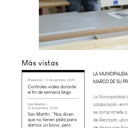
LA MUNICIPALID
Más vistas
MARCO DE SU P
La Municipalidad d
Provincia
5 diciembre, 2020
colaboración, enm
Controles viales durante
se compromete a e
el fin de semana largo
de Reciclado, ubica
San Martín
de disposición fin
19 diciembre, 2020
San Martín: “Nos dicen
elaborados con es
que no tienen plata para
darnos un bono, pero