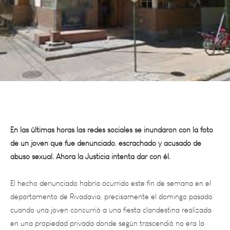
En las últimas horas las redes sociales se inundaron con la foto
de un joven que fue denunciado, escrachado y acusado de
abuso sexual. Ahora la Justicia intenta dar con él.
El hecho denunciado habría ocurrido este fin de semana en el
departamento de Rivadavia, precisamente el domingo pasado
cuando una joven concurrió a una fiesta clandestina realizada
en una propiedad privada donde según trascendió no era la
primera vez que se realizaba este tipo de eventos. El lugar era