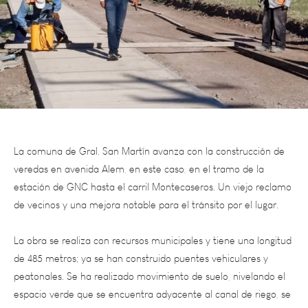
La comuna de Gral. San Martín avanza con la construcción de
veredas en avenida Alem, en este caso, en el tramo de la
estación de GNC hasta el carril Montecaseros. Un viejo reclamo
de vecinos y una mejora notable para el tránsito por el lugar.
La obra se realiza con recursos municipales y tiene una longitud
de 485 metros; ya se han construido puentes vehiculares y
peatonales. Se ha realizado movimiento de suelo, nivelando el
espacio verde que se encuentra adyacente al canal de riego, se
han retirado las columnas de iluminación existente y se instaló
una nueva iluminación led. Además también se están colocando