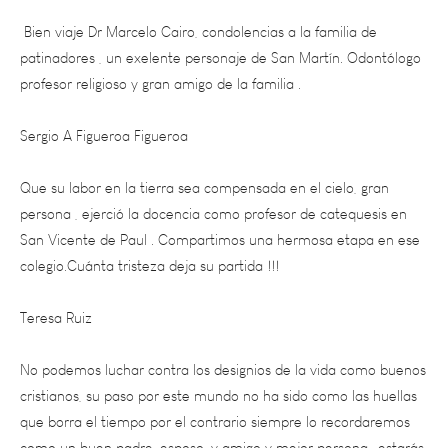
patinadores , un exelente personaje de San Martín. Odontólogo
profesor religioso y gran amigo de la familia .
Sergio A Figueroa Figueroa
Que su labor en la tierra sea compensada en el cielo, gran
persona , ejerció la docencia como profesor de catequesis en
San Vicente de Paul . Compartimos una hermosa etapa en ese
colegio.Cuánta tristeza deja su partida !!!
Teresa Ruiz
No podemos luchar contra los designios de la vida como buenos
cristianos, su paso por este mundo no ha sido como las huellas
que borra el tiempo por el contrario siempre lo recordaremos
como un buen padre, esposo, y amigo y mejor persona….estarás
siempre en esta comunidad Dr. Marcelo que los ángeles te