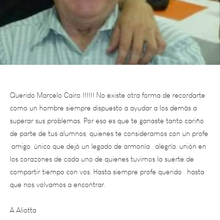
Querido Marcelo Cairo !!!!!! No existe otra forma de recordarte
como un hombre siempre dispuesto a ayudar a los demás a
superar sus problemas. Por eso es que te ganaste tanto cariño
de parte de tus alumnos, quienes te consideramos con un profe
,amigo, único que dejó un legado de armonía , alegría, unión en
los corazones de cada uno de quienes tuvimos la suerte de
compartir tiempo con vos. Hasta siempre profe querido , hasta
que nos volvamos a encontrar.
A Aliotta
Bien viaje Dr Marcelo Cairo, condolencias a la familia de