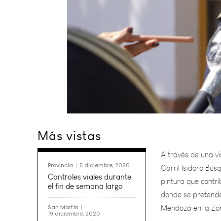
A través de una vis
Más vistas
Carril Isidoro Bus
pintura que contri
donde se pretende 
Provincia
5 diciembre, 2020
Mendoza en la Zon
Controles viales durante
el fin de semana largo
Vale mencionar qu
San Martín
19 diciembre, 2020