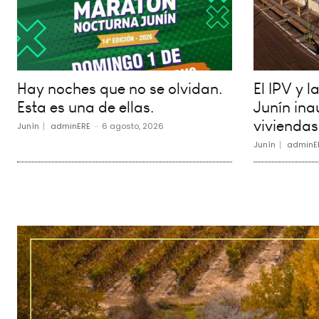
Hay noches que no se olvidan.
El IPV y 
Esta es una de ellas.
Junín in
viviendas
Junín
adminERE
-
6 agosto, 2026
Junín
adminE