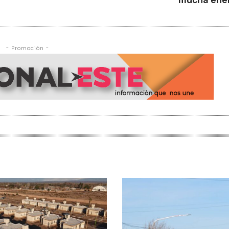
mucha ene
- Promoción -