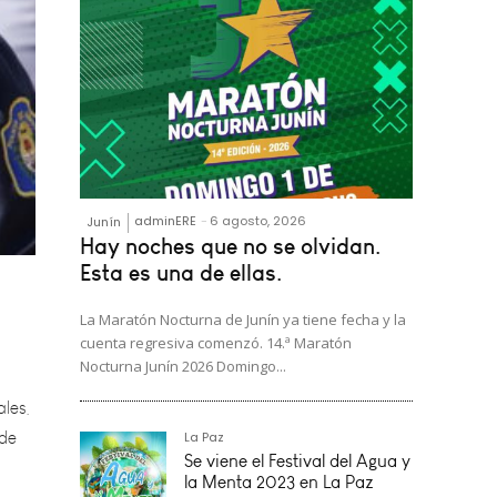
adminERE
-
6 agosto, 2026
Junín
Hay noches que no se olvidan.
Esta es una de ellas.
La Maratón Nocturna de Junín ya tiene fecha y la
ales,
cuenta regresiva comenzó. 14.ª Maratón
 de
Nocturna Junín 2026 Domingo...
La Paz
orma
Se viene el Festival del Agua y
la Menta 2023 en La Paz