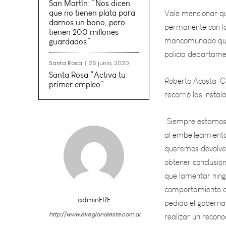
permanente con la 
San Martín: “Nos dicen
mancomunado que m
que no tienen plata para
policía departame
darnos un bono, pero
tienen 200 millones
guardados”
Roberto Acosta, Co
recorrió las insta
Santa Rosa
26 junio, 2020
Santa Rosa “Activa tu
primer empleo”
“Siempre estamos 
al embellecimiento
queremos devolver
obtener conclusion
que lamentar ningú
comportamiento de
pedido el goberna
realizar un recono
adminERE
Mientras, a su tur
http://www.elregionaleste.com.ar