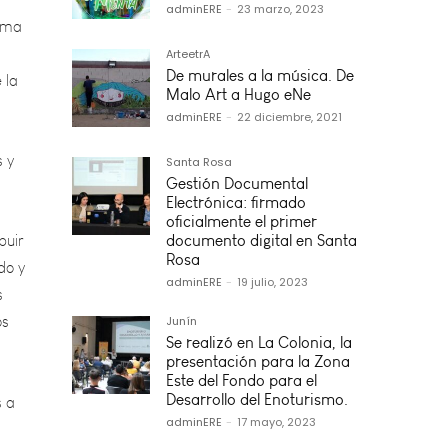
 la
adminERE
-
23 marzo, 2023
ArteetrA
De murales a la música. De
s y
Malo Art a Hugo eNe
adminERE
-
22 diciembre, 2021
Santa Rosa
buir
Gestión Documental
do y
Electrónica: firmado
oficialmente el primer
s
documento digital en Santa
os
Rosa
adminERE
-
19 julio, 2023
Junín
s a
Se realizó en La Colonia, la
presentación para la Zona
Este del Fondo para el
Desarrollo del Enoturismo.
o los
adminERE
-
17 mayo, 2023