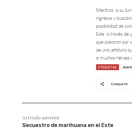
ingresos y busca
posibilidad de con
Este, a través de
que pasaron por a
de una jefatura q
a muchos héroes 
ETIQUETAS
distri
Compartir
Artículo anterior
Secuestro de marihuana en el Este