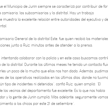
comisaria, las subcomisarias y la distrital. Hay un trabajo
uestra la excelente relación entre autoridades del ejecutivo y de
ntal.
misario General de la distrital Este, fue quien recibió los materiale
laciones junto a Ruiz, minutos antes de atender a la prensa.
intentando colaborar con la policía y en este caso buscamos contri
 de la distrital. Durante los últimos meses he tenido un contacto flui
les un poco de lo mucho que ellos nos han dado. Además, pudimo
es de los operativos realizados en los últimos días, donde no tuvim
n tipo de incidentes ni detenidos”, confió Ruiz, quien amplió: “El
 los vecinos del departamento fue excelente. Es lo que nos había
dor y la gente de Junín cumplió. Más adelante, seguramente vamo
cimiento a los chicos por este 21 de setiembre”.
no, Acosta dijo: “Estamos refuncionalizando la distrital, embelleciend