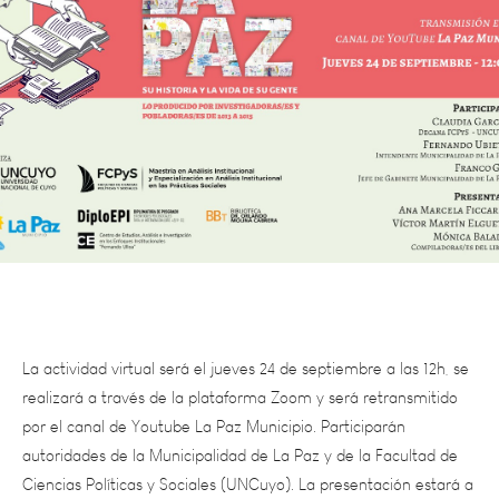
La actividad virtual será el jueves 24 de septiembre a las 12h, se
realizará a través de la plataforma Zoom y será retransmitido
por el canal de Youtube La Paz Municipio. Participarán
autoridades de la Municipalidad de La Paz y de la Facultad de
Ciencias Políticas y Sociales (UNCuyo). La presentación estará a
cargo de las/os compiladoras/es, Ana Marcela Ficcardi, Mónica