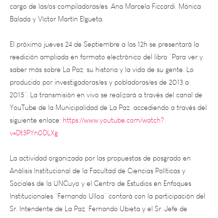
Balada y Víctor Martín Elgueta.
El próximo jueves 24 de Septiembre a las 12h se presentará la
reedición ampliada en formato electrónico del libro “Para ver y
saber más sobre La Paz, su historia y la vida de su gente. Lo
producido por investigadoras/es y pobladoras/es de 2013 a
2015”. La transmisión en vivo se realizará a través del canal de
YouTube de la Municipalidad de La Paz, accediendo a través del
siguiente enlace:
https://www.youtube.com/watch?
v=Dt3PYn0DLXg
La actividad organizada por las propuestas de posgrado en
Análisis Institucional de la Facultad de Ciencias Políticas y
Sociales de la UNCuyo y el Centro de Estudios en Enfoques
Institucionales “Fernando Ulloa” contará con la participación del
Sr. Intendente de La Paz, Fernando Ubieta y el Sr. Jefe de
Gabinete del Municipio, Franco Albano Gil. Por la Facultad
estará la Sra. Decana, Claudia García y las compiladoras del