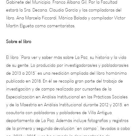
libro, Ana Marcela Ficcardi, Mónica Balada y compilador Víctor
Martín Elgueta como comentaristas.
Sobre el libro
El libro “Para ver y saber más sobre La Paz, su historia y la vida
de su gente. Lo producido por investigadoras/es y pobladoras/es
de 2013 a 2015” es una reedición ampliada del libro homónimo
publicado en 2018. En él se recopila gran parte del trabajo de
investigación y de campo realizado por cursantes de la
Especialización en Análisis Institucional en las Prácticas Sociales
y de la Maestría en Análisis Institucional durante 2012 y 2015, en
coautoría con pobladoras y pobladores de Villa Antigua,
departamento de La Paz. Además incluye fotografías y registros
de la primera y segunda devolución “en campo”, llevadas a cabo
en 2013 y 2015, y se ha sumado la documentación de
materiales compilados del primer periodo de investigación-