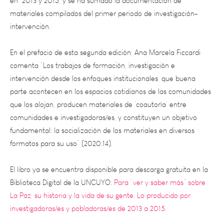
intervención.
En el prefacio de esta segunda edición, Ana Marcela Ficcardi
comenta “Los trabajos de formación, investigación e
intervención desde los enfoques institucionales, que buena
parte acontecen en los espacios cotidianos de las comunidades
que los alojan, producen materiales de ‘coautoría’ entre
comunidades e investigadoras/es, y constituyen un objetivo
fundamental: la socialización de los materiales en diversos
formatos para su uso” (2020:14).
El libro ya se encuentra disponible para descarga gratuita en la
Biblioteca Digital de la UNCUYO:
Para “ver y saber más” sobre
La Paz, su historia y la vida de su gente. Lo producido por
investigadoras/es y pobladoras/es de 2013 a 2015.
Ante cualquier consulta relacionada al evento o al libro, podrán