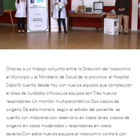
Gracias a un trabajo conjunto entre la Dirección del nosocomio,
el Municipio y el Ministerio de Salud de la provincia, el Hospital
Saporiti cuenta desde hoy con nuevos equipos que complejizan
el área de cuidados críticos.Los equipos son:Tres nuevos
respiradores Un monitor multiparamétrico Dos cascos de
oxígeno De esta manera, según el estado del paciente, se
cuenta con máscaras con reservorio en casos leves, cascos de
oxígeno en casos moderados y respiradores en casos
severos.Con estos nuevos equipos el nosocomio contará con
cuatro camas para sostén de pacientes en estado crítico.En el
acto de recepción de los equipos se contó con la presencia del