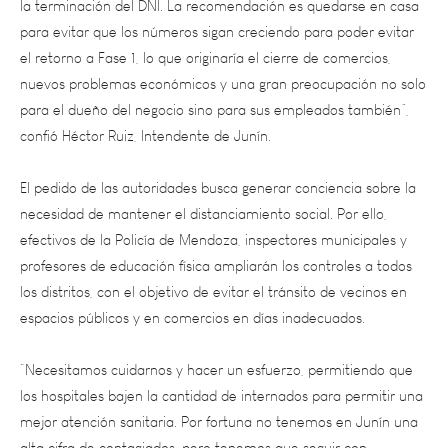
el retorno a Fase 1, lo que originaría el cierre de comercios,
nuevos problemas económicos y una gran preocupación no solo
para el dueño del negocio sino para sus empleados también”,
confió Héctor Ruiz, Intendente de Junín.
El pedido de las autoridades busca generar conciencia sobre la
necesidad de mantener el distanciamiento social. Por ello,
efectivos de la Policía de Mendoza, inspectores municipales y
profesores de educación física ampliarán los controles a todos
los distritos, con el objetivo de evitar el tránsito de vecinos en
espacios públicos y en comercios en días inadecuados.
“Necesitamos cuidarnos y hacer un esfuerzo, permitiendo que
los hospitales bajen la cantidad de internados para permitir una
mejor atención sanitaria. Por fortuna no tenemos en Junín una
alta cifra de contagiados, pero tenemos que seguir con
compromiso y cautela”, agregó Ruiz.