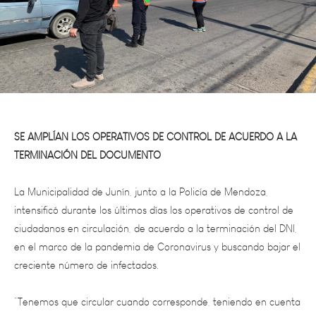
SE AMPLÍAN LOS OPERATIVOS DE CONTROL DE ACUERDO A LA
TERMINACIÓN DEL DOCUMENTO
La Municipalidad de Junín, junto a la Policía de Mendoza,
intensificó durante los últimos días los operativos de control de
ciudadanos en circulación, de acuerdo a la terminación del DNI,
en el marco de la pandemia de Coronavirus y buscando bajar el
creciente número de infectados.
“Tenemos que circular cuando corresponde, teniendo en cuenta
la terminación del DNI. La recomendación es quedarse en casa
para evitar que los números sigan creciendo para poder evitar