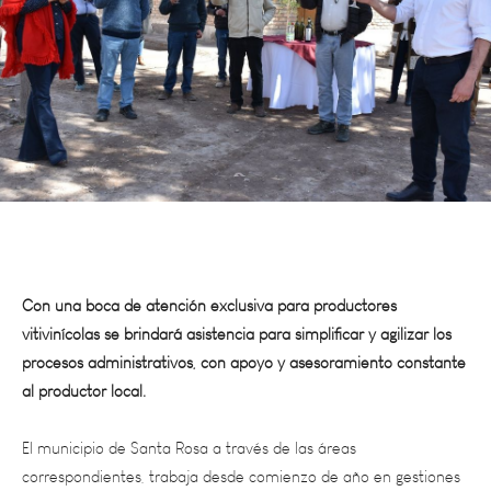
Con una boca de atención exclusiva para productores
vitivinícolas se brindará asistencia para simplificar y agilizar los
procesos administrativos, con apoyo y asesoramiento constante
al productor local.
El municipio de Santa Rosa a través de las áreas
correspondientes, trabaja desde comienzo de año en gestiones
para desarrollar y poner en valor los productos locales,