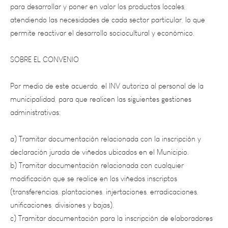
atendiendo las necesidades de cada sector particular, lo que
permite reactivar el desarrollo sociocultural y económico.
SOBRE EL CONVENIO
Por medio de este acuerdo, el INV autoriza al personal de la
municipalidad, para que realicen las siguientes gestiones
administrativas:
a) Tramitar documentación relacionada con la inscripción y
declaración jurada de viñedos ubicados en el Municipio.
b) Tramitar documentación relacionada con cualquier
modificación que se realice en los viñedos inscriptos
(transferencias, plantaciones, injertaciones, erradicaciones,
unificaciones, divisiones y bajas).
c) Tramitar documentación para la inscripción de elaboradores
de vino casero y artesanal.
d) Recibir de los elaboradores de vino casero y artesanal las