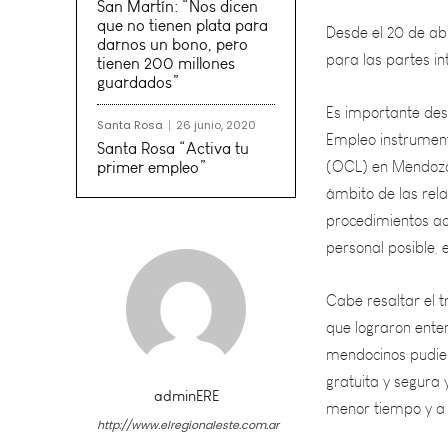
para las partes int
San Martín: “Nos dicen
que no tienen plata para
Es importante dest
darnos un bono, pero
tienen 200 millones
Empleo instrumentó
guardados”
(OCL) en Mendoza.
ámbito de las rela
Santa Rosa
26 junio, 2020
Santa Rosa “Activa tu
procedimientos ad
primer empleo”
personal posible, 
Cabe resaltar el 
que lograron enten
mendocinos pudier
gratuita y segura 
menor tiempo y a 
Procedimiento para
adminERE
http://www.elregionaleste.com.ar