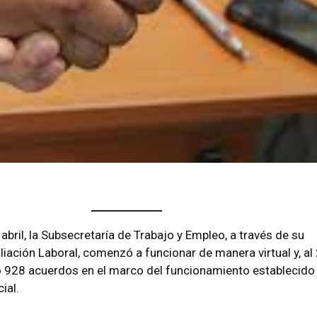
abril, la Subsecretaría de Trabajo y Empleo, a través de su
liación Laboral, comenzó a funcionar de manera virtual y, al
ó 928 acuerdos en el marco del funcionamiento establecido
ial.
il al 21 de agosto se acordó en 928 casos, lo que resulta beneficioso