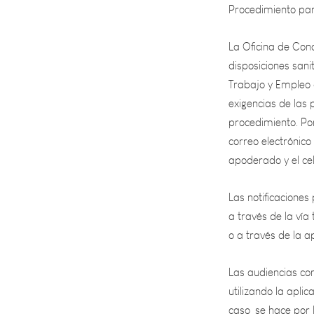
La Oficina de Conc
disposiciones sani
Trabajo y Empleo d
exigencias de las 
procedimiento. Po
correo electrónico
apoderado y el celu
Las notificaciones 
a través de la ví
o a través de la 
Las audiencias con
utilizando la apli
caso, se hace por 