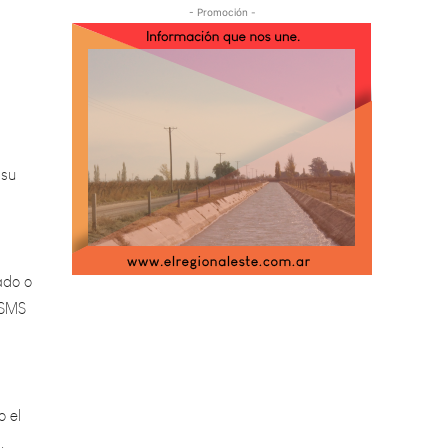
- Promoción -
 su
ado o
 SMS
o el
.