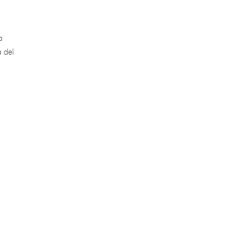
a
a del