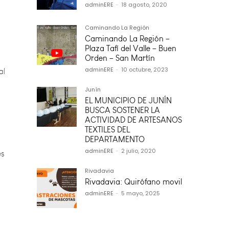
adminERE
-
18 agosto, 2020
Caminando La Región
al
Caminando La Región –
Plaza Tafí del Valle – Buen
Orden – San Martín
adminERE
-
10 octubre, 2023
Junín
EL MUNICIPIO DE JUNÍN
BUSCA SOSTENER LA
es
ACTIVIDAD DE ARTESANOS
TEXTILES DEL
DEPARTAMENTO
adminERE
-
2 julio, 2020
Rivadavia
Rivadavia: Quirófano movil
adminERE
-
5 mayo, 2025