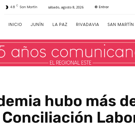
C
Entrar
4.8
San Martín
sábado, agosto 8, 2026
INICIO
JUNÍN
LA PAZ
RIVADAVIA
SAN MARTÍN
ndemia hubo más d
e Conciliación Labo