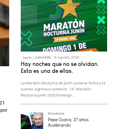
adminERE
-
6 agosto, 2026
Junín
Hay noches que no se olvidan.
Esta es una de ellas.
La Maratón Nocturna de Junín ya tiene fecha y la
cuenta regresiva comenzó. 14.ª Maratón
Nocturna Junín 2026 Domingo...
 21
 por
Rivadavia
Pepe Giana, 27 años
Acelerando