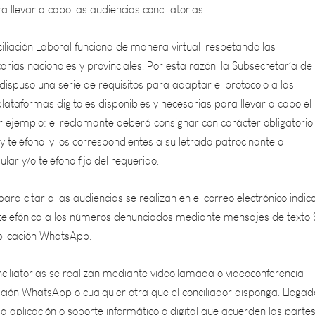
iliación Laboral funciona de manera virtual, respetando las
tarias nacionales y provinciales. Por esta razón, la Subsecretaría de
ispuso una serie de requisitos para adaptar el protocolo a las
plataformas digitales disponibles y necesarias para llevar a cabo el
r ejemplo: el reclamante deberá consignar con carácter obligatorio
 y teléfono, y los correspondientes a su letrado patrocinante o
lar y/o teléfono fijo del requerido.
para citar a las audiencias se realizan en el correo electrónico indic
a telefónica a los números denunciados mediante mensajes de texto
aplicación WhatsApp.
ciliatorias se realizan mediante videollamada o videoconferencia
cación WhatsApp o cualquier otra que el conciliador disponga. Llegad
la aplicación o soporte informático o digital que acuerden las partes