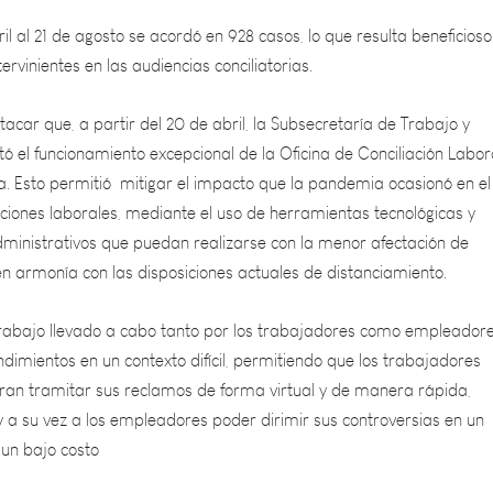
ervinientes en las audiencias conciliatorias.
acar que, a partir del 20 de abril, la Subsecretaría de Trabajo y
 el funcionamiento excepcional de la Oficina de Conciliación Labor
 Esto permitió mitigar el impacto que la pandemia ocasionó en el
ciones laborales, mediante el uso de herramientas tecnológicas y
ministrativos que puedan realizarse con la menor afectación de
en armonía con las disposiciones actuales de distanciamiento.
trabajo llevado a cabo tanto por los trabajadores como empleador
dimientos en un contexto difícil, permitiendo que los trabajadores
an tramitar sus reclamos de forma virtual y de manera rápida,
y a su vez a los empleadores poder dirimir sus controversias en un
un bajo costo
 llevar a cabo las audiencias conciliatorias