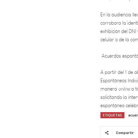
En la audiencia ll
corrobora la ident
exhibición del DNI
celular o de la c
Acuerdos espontáne
A partir del 1 de 
Espontáneos Indivi
manera
online
a t
solicitando la int
espontáneo celeb
ETIQUETAS
acue
Compartir