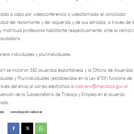
evada a cabo por videoconferencia o videollamada, el conciliador
idad del reclamante y del requerido y de sus letrados, a través de l
 y matrícula profesional habilitante respectivamente, ante la cámar
omputadora.
os individuales y pluriindividuales
abril se iniciaron 582 acuerdos espontáneos y la Oficina de Acuerdos
duales y Pluriindividuales (establecidos en la Ley 8729) funciona de
ravés del envío al correo electrónico a
lcabrera@mendoza.gov.ar
,
ervención de la Subsecretaría de Trabajo y Empleo en el acuerdo
rado.
rdo
conciliación laboral