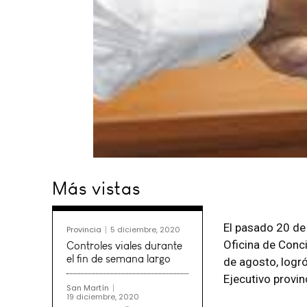
Más vistas
El pasado 20 de 
Provincia
5 diciembre, 2020
Oficina de Conci
Controles viales durante
el fin de semana largo
de agosto, logr
Ejecutivo provinc
Desde el 20 de abr
San Martín
19 diciembre, 2020