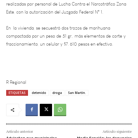
Este, con la autorización del Juzgado Federal N° 1.
En la vivienda, se secuestró dos trozos de marihuana
compactada por un peso de 51 gr., más elementos de corte y
fraccionamiento, un celular y $7. 610 pesos en efectivo.
R Regional
ETIQUETAS
detenido
droga
San Martín.
Artículo anterior
Artículo siguiente
Advierten que municipales
Media Sanción: las denuncias