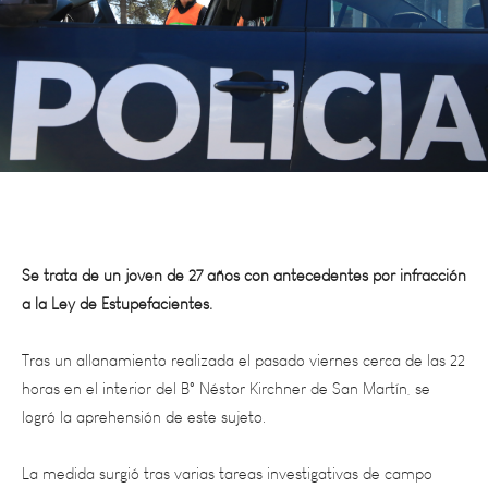
Se trata de un joven de 27 años con antecedentes por infracción
a la Ley de Estupefacientes.
Tras un allanamiento realizada el pasado viernes cerca de las 22
horas en el interior del B° Néstor Kirchner de San Martín, se
logró la aprehensión de este sujeto.
La medida surgió tras varias tareas investigativas de campo
realizadas por personal de Lucha Contra el Narcotráfico Zona