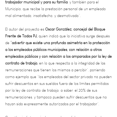
Municipio, que recibe la prestación personal de un empleado
mal alimentado, insatisfecho, y desmotivado”.
El autor del proyecto es
Oscar González, concejal del Bloque
Frente de Todos PJ,
quien indicó que la iniciativa surge después
de
“advertir que existe una profunda asimetría en la protección
a los empleados públicos municipales, con relación a otros
empleados públicos y con relación a los amparados por la ley de
contrato de trabajo,
en lo que respecta a la integridad de las
remuneraciones que tienen los mismos a percibir”, poniendo
como ejemplo que “los empleados del sector privado no pueden
sufrir descuentos en sus sueldos fuera de los límites permitidos
por la ley de contrato de trabajo, a saber, el 20% de sus
remuneraciones, y tampoco pueden sufrir descuentos que no
hayan sido expresamente autorizados por el trabajador”.
González indicó que “este proyecto se dicta en un contexto en
el cual
los sueldos del empleado municipal han quedado