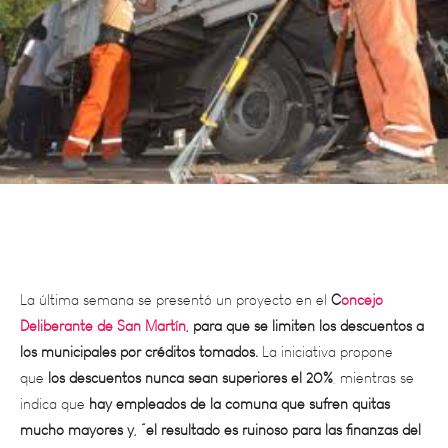
La última semana se presentó un proyecto en el
C
oncejo
Deliberante de San Martín
, para que se limiten los descuentos a
los municipales por créditos tomados.
La iniciativa propone
que
los descuentos nunca sean superiores el 20%
, mientras se
indica que
hay empleados de la comuna que sufren quitas
mucho mayores y, “el resultado es ruinoso para las finanzas del
trabajador municipal y para su familia
, y también para el