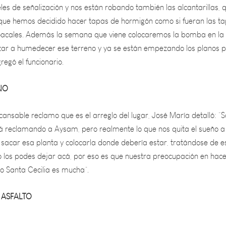
í que hemos decidido hacer tapas de hormigón como si fueran las t
cloacales. Además la semana que viene colocaremos la bomba en la
ar a humedecer ese terreno y ya se están empezando los planos 
regó el funcionario.
NO
cansable reclamo que es el arreglo del lugar, José María detalló: “
tá reclamando a Aysam, pero realmente lo que nos quita el sueño a
 sacar esa planta y colocarla donde debería estar, tratándose de e
no los podes dejar acá, por eso es que nuestra preocupación en hace
io Santa Cecilia es mucha”.
 ASFALTO