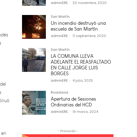
adminERE
-
20 noviembre, 2020
odés
San Martín
a
Un incendio destruyó una
escuela de San Martín
adminERE
-
11 septiembre, 2020
San Martín
LA COMUNA LLEVA
 del
ADELANTE EL REASFALTADO
EN CALLE JORGE LUIS
a,
BORGES
tinuó
adminERE
-
4 julio, 2025
Rivadavia
Apertura de Sesiones
Ordinarias del HCD
 en
adminERE
-
19 marzo, 2024
que
- Promoción -