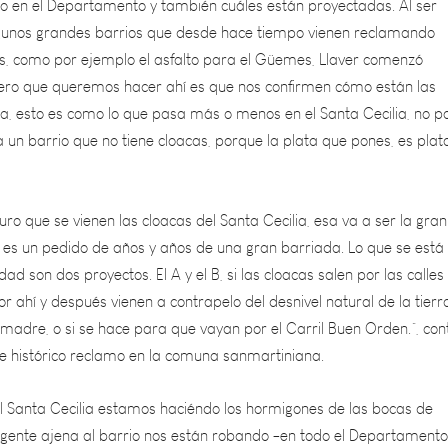
as, como por ejemplo el asfalto para el Güemes, Llaver comenzó
mero que queremos hacer ahí es que nos confirmen cómo están las
a, esto es como lo que pasa más o menos en el Santa Cecilia, no p
 a un barrio que no tiene cloacas, porque la plata que pones, es plat
uro que se vienen las cloacas del Santa Cecilia, esa va a ser la gran
l, es un pedido de años y años de una gran barriada. Lo que se está
dad son dos proyectos. El A y el B, si las cloacas salen por las calles
or ahí y después vienen a contrapelo del desnivel natural de la tierr
r madre, o si se hace para que vayan por el Carril Buen Orden.”, con
te histórico reclamo en la comuna sanmartiniana.
l Santa Cecilia estamos haciéndo los hormigones de las bocas de
gente ajena al barrio nos están robando -en todo el Departamento
eles de señalización y nos están robando también las alcantarillas, 