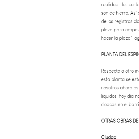
son de hierro. As
de los registros 
plaza para empez
hacer la plaza”, ag
PLANTA DEL ESPI
Respecto a otro in
esta planta se es
nosotros ahora es
líquidos, hoy día 
cloacas en el barr
OTRAS OBRAS DE
Ciudad