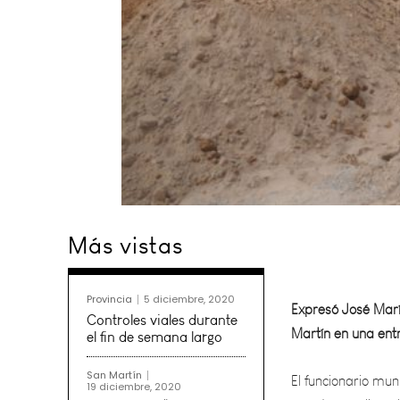
Más vistas
Expresó José María
Martín en una entr
Provincia
5 diciembre, 2020
El funcionario mun
Controles viales durante
el fin de semana largo
se están realizan
consultado por al
San Martín
19 diciembre, 2020