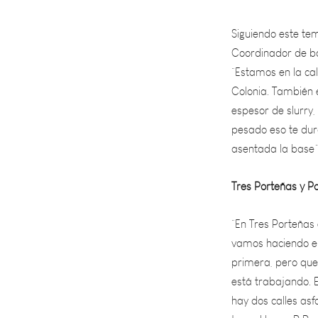
Siguiendo este tem
Coordinador de bar
“Estamos en la cal
Colonia. También
espesor de slurry,
pesado eso te dur
asentada la base”
Tres Porteñas y P
“En Tres Porteñas 
vamos haciendo el 
primera, pero que 
está trabajando. 
hay dos calles asf
tema Llaver. R Re