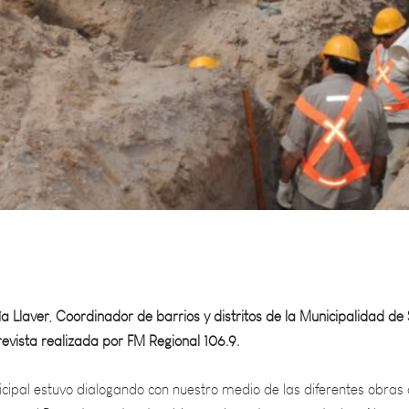
 Llaver, Coordinador de barrios y distritos de la Municipalidad de
evista realizada por FM Regional 106.9.
icipal estuvo dialogando con nuestro medio de las diferentes obras
do en el Departamento y también cuáles están proyectadas. Al ser
gunos grandes barrios que desde hace tiempo vienen reclamando