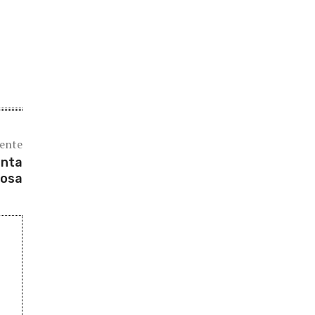
iente
anta
osa