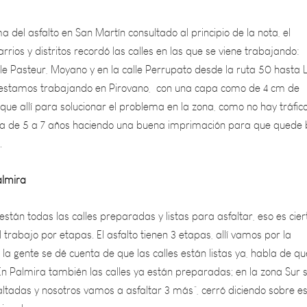
a del asfalto en San Martín consultado al principio de la nota, el
rios y distritos recordó las calles en las que se viene trabajando:
le Pasteur, Moyano y en la calle Perrupato desde la ruta 50 hasta 
 estamos trabajando en Pirovano, con una capa como de 4 cm de
 que allí para solucionar el problema en la zona, como no hay tráfic
a de 5 a 7 años haciendo una buena imprimación para que quede 
.
almira
están todas las calles preparadas y listas para asfaltar, eso es cier
trabajo por etapas. El asfalto tienen 3 etapas, allí vamos por la
la gente se dé cuenta de que las calles están listas ya, habla de qu
En Palmira también las calles ya están preparadas; en la zona Sur s
altadas y nosotros vamos a asfaltar 3 más”, cerró diciendo sobre e
gional