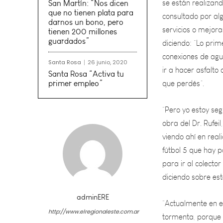
servicios o mejor
San Martín: “Nos dicen
diciendo: “Lo pri
que no tienen plata para
conexiones de agu
darnos un bono, pero
tienen 200 millones
ir a hacer asfalto
guardados”
que perdés”.
Santa Rosa
26 junio, 2020
Santa Rosa “Activa tu
“Pero yo estoy seg
primer empleo”
obra del Dr. Rufei
viendo ahí en reali
fútbol 5 que hay p
para ir al colecto
diciendo sobre es
“Actualmente en e
tormenta, porque 
realidad- los cart
adminERE
http://www.elregionaleste.com.ar