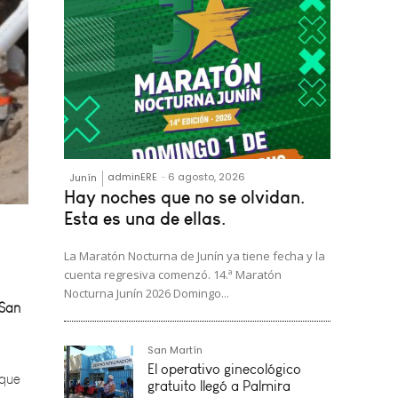
adminERE
-
6 agosto, 2026
Junín
Hay noches que no se olvidan.
Esta es una de ellas.
 San
La Maratón Nocturna de Junín ya tiene fecha y la
cuenta regresiva comenzó. 14.ª Maratón
Nocturna Junín 2026 Domingo...
 que
San Martín
El operativo ginecológico
gratuito llegó a Palmira