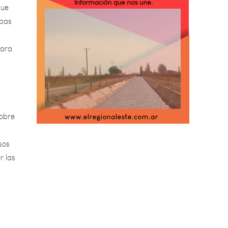
apas
para
Sobre
sos
r las