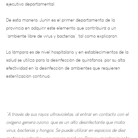
De esta manera, Junín es el primer departamento de la
provincia en adquirir este elemento que contribuirá a un
“ambiente libre de virus y bacterias”, tal como explicaron.
La lámpara es de nivel hospitalario y en establecimientos de la
salud se utiliza para la desinfección de quirófanos, por su alta
efectividad en la desinfección de ambientes que requieren
esterilización continua.
“A través de sus rayos ultravioletas, al entrar en contacto con el
oxígeno genera ozono, que es un alto desinfectante que mata
virus, bacterias y hongos. Se puede utilizar en espacios de diez
metros cuadrados y no genera residuos. Para su mantenimiento
solo se requiere cambiar los tubos cada 7.500 horas de uso”
,