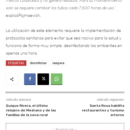
explicóPojmaevich
.
La utilización de este elemento requiere la implementación de
protocolos sanitarios para evitar que sea nocivo para la salud y
funciona de forma muy simple, desinfectando los ambientes en
apenas una hora.
ETIQUETAS
desinfestar
lampara
Artículo anterior
Artículo siguiente
Quique Rivera, el último
Santa Rosa habilita
relojero de Medrano y de las
restaurantes y turismo
familias de la zona rural
interno
- Promoción -