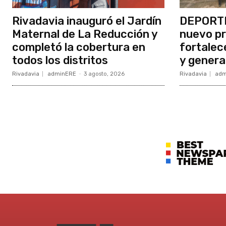
Rivadavia inauguró el Jardín
DEPORTE
Maternal de La Reducción y
nuevo p
completó la cobertura en
fortalece
todos los distritos
y genera
Rivadavia
adminERE
-
3 agosto, 2026
Rivadavia
adm