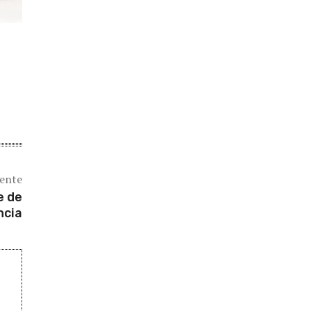
iente
e de
ncia