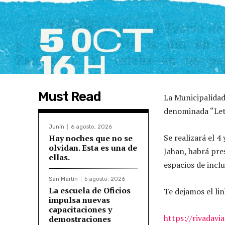
Must Read
La Municipalidad 
denominada “Let
Junín
6 agosto, 2026
Se realizará el 4
Hay noches que no se
olvidan. Esta es una de
Jahan, habrá pres
ellas.
espacios de incl
San Martín
5 agosto, 2026
La escuela de Oficios
Te dejamos el li
impulsa nuevas
capacitaciones y
https://rivadav
demostraciones