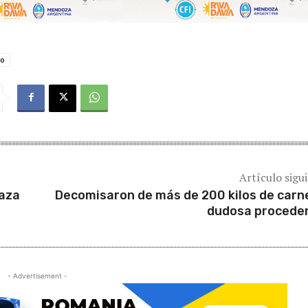
ro
Artículo sigu
laza
Decomisaron de más de 200 kilos de carn
dudosa procede
- Advertisement -