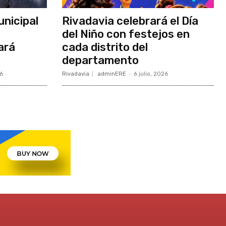
unicipal
Rivadavia celebrará el Día
del Niño con festejos en
ará
cada distrito del
departamento
26
Rivadavia
adminERE
-
6 julio, 2026