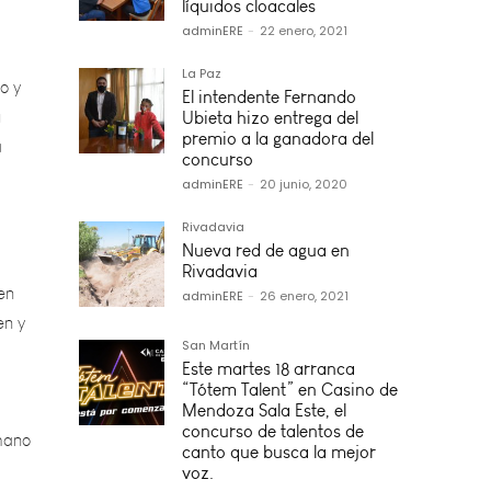
líquidos cloacales
o y
adminERE
-
22 enero, 2021
u
a
La Paz
El intendente Fernando
Ubieta hizo entrega del
premio a la ganadora del
concurso
adminERE
-
20 junio, 2020
en
Rivadavia
en y
Nueva red de agua en
Rivadavia
adminERE
-
26 enero, 2021
San Martín
 mano
Este martes 18 arranca
“Tótem Talent” en Casino de
Mendoza Sala Este, el
al,
concurso de talentos de
to
canto que busca la mejor
voz.