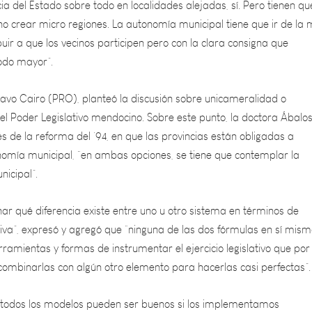
ibuir a que los vecinos participen pero con la clara consigna que
odo mayor”.
tavo Cairo (PRO), planteó la discusión sobre unicameralidad o
el Poder Legislativo mendocino. Sobre este punto, la doctora Ábalo
 de la reforma del ’94, en que las provincias están obligadas a
nomía municipal, “en ambas opciones, se tiene que contemplar la
icipal”.
ar qué diferencia existe entre uno u otro sistema en términos de
ativa”, expresó y agregó que “ninguna de las dos fórmulas en sí mis
ramientas y formas de instrumentar el ejercicio legislativo que por 
combinarlas con algún otro elemento para hacerlas casi perfectas”.
o, “todos los modelos pueden ser buenos si los implementamos
alos, si no los acompañamos de esos elementos. El debate no es 