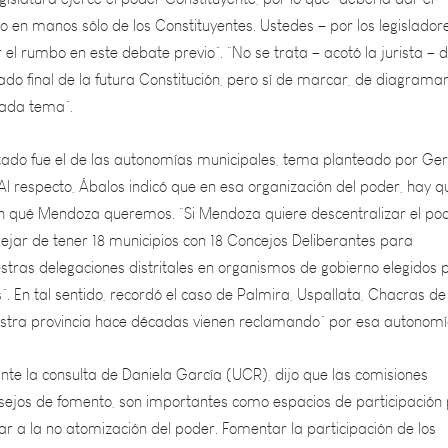
el rumbo en este debate previo”. “No se trata – acotó la jurista – 
lado final de la futura Constitución, pero sí de marcar, de diagrama
cada tema”.
tado fue el de las autonomías municipales, tema planteado por G
l respecto, Ábalos indicó que en esa organización del poder, hay q
 qué Mendoza queremos. “Si Mendoza quiere descentralizar el pod
ejar de tener 18 municipios con 18 Concejos Deliberantes para
stras delegaciones distritales en organismos de gobierno elegidos 
s”. En tal sentido, recordó el caso de Palmira, Uspallata, Chacras de
estra provincia hace décadas vienen reclamando” por esa autonomí
ante la consulta de Daniela García (UCR), dijo que las comisiones
onsejos de fomento, son importantes como espacios de participación
r a la no atomización del poder. Fomentar la participación de los
cia del Estado sobre todo en localidades alejadas, sí. Pero tienen qu
no crear micro regiones. La autonomía municipal tiene que ir de la