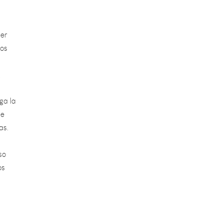
der
mos
.
ga la
ge
as.
so
os
es –