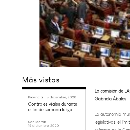
La comisión de LA
Más vistas
Gabriela Ábalos
La autonomía muni
Provincia
5 diciembre, 2020
legislativas, el l
Controles viales durante
reforma de la Cons
el fin de semana largo
comisión de Legisl
San Martín
19 diciembre, 2020