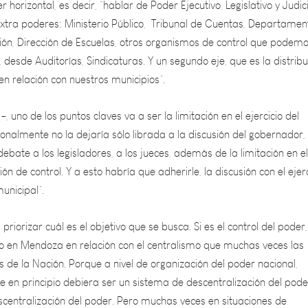
ción, Dirección de Escuelas, otros organismos de control que podem
, desde Auditorías, Sindicaturas. Y un segundo eje, que es la distrib
 en relación con nuestros municipios”.
-, uno de los puntos claves va a ser la limitación en el ejercicio del
onalmente no la dejaría sólo librada a la discusión del gobernador, 
 debate a los legisladores, a los jueces, además de la limitación en el
ción de control. Y a esto habría que adherirle, la discusión con el ejer
unicipal”.
riorizar cuál es el objetivo que se busca. Si es el control del poder,
smo en Mendoza en relación con el centralismo que muchas veces las
s de la Nación. Porque a nivel de organización del poder nacional,
 en principio debiera ser un sistema de descentralización del pode
scentralización del poder. Pero muchas veces en situaciones de
aún en situaciones de emergencia, de lo que padecemos es de la