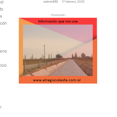
os
adminERE
-
17 febrero, 2025
ución
- Promoción -
sino
cicio
r;