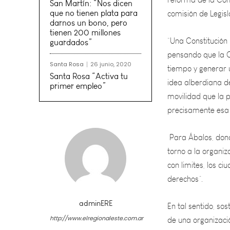
San Martín: “Nos dicen
“Una Constitución
que no tienen plata para
pensando que la C
darnos un bono, pero
tiempo y generar 
tienen 200 millones
guardados”
idea alberdiana d
movilidad que la p
Santa Rosa
26 junio, 2020
precisamente esa 
Santa Rosa “Activa tu
primer empleo”
Para Ábalos, dond
torno a la organi
con limites, los 
derechos”.
En tal sentido, so
de una organizaci
diagrama de poder 
adminERE
más los órganos e
http://www.elregionaleste.com.ar