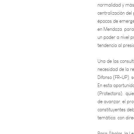
centralización de
épocas de emergen
en Mendoza, para 
un poder a nivel pr
tendencia al presi
Una de las consult
necesidad de la r
Difonso (FR-UP), s
En esta oportunida
(Protectora), quie
de avanzar, el pr
constituyentes deb
temática, con dire
Para Ábalos, la Le
debate y no dejarl