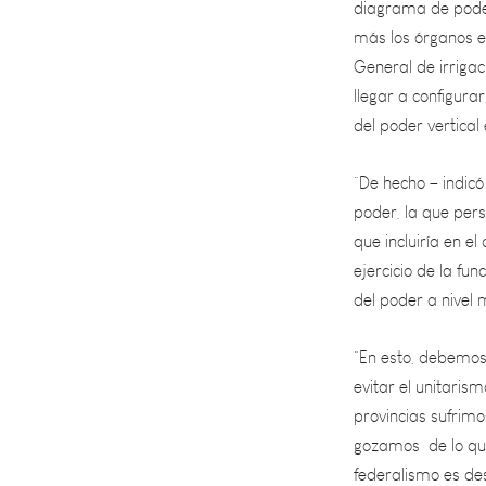
General de irriga
llegar a configurar
del poder vertical
“De hecho – indicó 
poder, la que pers
que incluiría en el
ejercicio de la fun
del poder a nivel m
“En esto, debemos p
evitar el unitari
provincias sufrimo
gozamos de lo que
federalismo es de
normalidad y más 