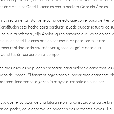
 muy reglamentarista, tiene como defecto que con el paso del tiemp
onstitución está hecha para perdurar, puede quedarse fuera de s
una nueva reforma”, dijo Ábalos, quien remarcó que “coincido con l
e que las constituciones debían ser escuetas para permitir esa
ropia realidad cada vez más vertiginosa, exige”, y para que
Constitución, perdure en el tiempo.
e más escollos se pueden encontrar para arribar a consensos, es 
zación del poder. “Si tenemos organizado el poder medianamente bi
ciudadanos tendremos la garantía mayor al respeto de nuestros
stuvo que “el corazón de una futura reforma constitucional va de la
ón del poder, del diagrama de poder en dos vertientes claves”. Un
horizontal, es decir, “hablar de Poder Ejecutivo, Legislativo y Judici
xtra poderes: Ministerio Público, Tribunal de Cuentas, Departamen