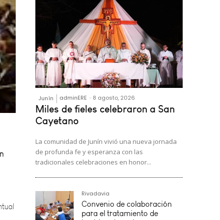
adminERE
-
8 agosto, 2026
Junín
Miles de fieles celebraron a San
on
Cayetano
La comunidad de Junín vivió una nueva jornada
de profunda fe y esperanza con las
tradicionales celebraciones en honor...
ntual
Rivadavia
Convenio de colaboración
para el tratamiento de