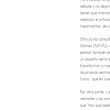
tienen que marcar 
redactar el articu
lineamientos de 
Otro punto consul
Gómez (FdT-PJ). A
pensar también en
un aspecto sería d
transformar a nue
los propios vecino
Coria, “que en nu
Por otra parte, y 
vecinales y los c
que “hay que apela
vecinos, la presen
estar integradas, 