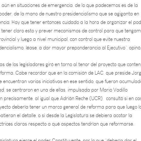
l poder, de la mano de nuestro presidencialismo que se agiganta en
cia. Hay que tener entonces cuidado a la hora de organizar el po
tener claro esto y prever mecanismos de control para que tenga
ovincial y luego a nivel municipal, con control que evite nuestra
dencialismo, léase, a dar mayor preponderancia al Ejecutivo”, opinó
as de los legisladores giró en torno al tenor del proyecto que conten
eforma. Cabe recordar que en la comisión de LAC, que preside Jor
e encuentran varias iniciativas en ese sentido, que fueron acumulad
d, se centraron en una de ellas, impulsada por Mario Vadillo
n precisamente, al igual que Adrián Reche (UCR), consultó si en ca
oyecto debería tener un marco general de reforma para que luego l
atieran el detalle, o si desde la Legislatura se debiera acotar la
ctrices claras respecto a qué aspectos tendrían que reformarse.
gislatura ejerce el poder Constituyente, por lo que “debería dar el
o en manos sólo de los Constituyentes. Ustedes – por los legislador