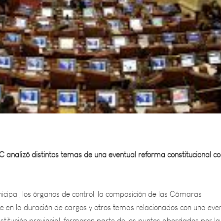
C analizó distintos temas de una eventual reforma constitucional c
cipal, los órganos de control, la composición de las Cámaras
ímite en la duración de cargos y otros temas relacionados con una eve
titución provincial, formaron parte de los puntos abordados por la
ación y Asuntos Constitucionales con la doctora Gabriela Ábalos.