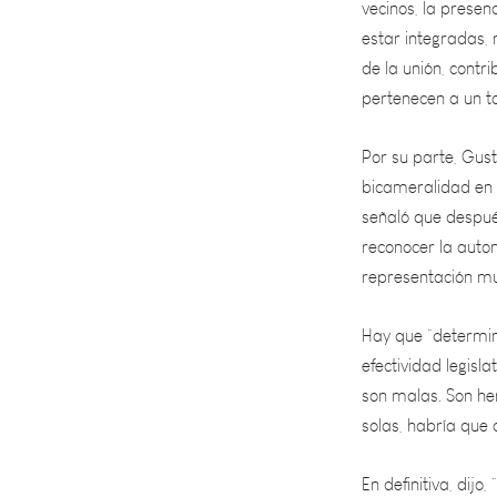
de la unión, contr
pertenecen a un t
Por su parte, Gus
bicameralidad en 
señaló que después
reconocer la auto
representación mun
Hay que “determin
efectividad legisl
son malas. Son her
solas, habría que 
En definitiva, dij
correctamente o m