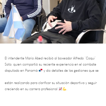
El intendente Mario Abed recibió al boxeador Alfredo “Coqui”
Soto, quien compartió su reciente experiencia en el combate
disputado en Panamá
y dio detalles de las gestiones que se
están realizando para clarificar su situación deportiva y seguir
creciendo en su carrera profesional
.
Coqui estuvo acompañado por el presidente del Club Social
Tres Acequias, Flavio Montivero, institución que lo respalda en su