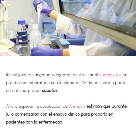
Investigadores argentinos lograron neutralizar al
coronavirus
en
pruebas de laboratorio con la elaboración de un suero a partir
de anticuerpos de
caballos
.
Ahora esperan la aprobación de
Anmat
y
estiman que durante
julio comenzarán con el ensayo clínico para probarlo en
pacientes con la enfermedad.
El desarrolló fue producto de una articulación pública-privada
encabezado por el laboratorio Inmunova y el Instituto Biológico