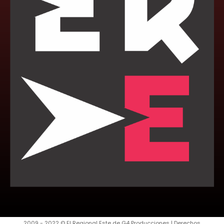
2009 - 2022 © El Regional Este de G4 Producciones | Derechos