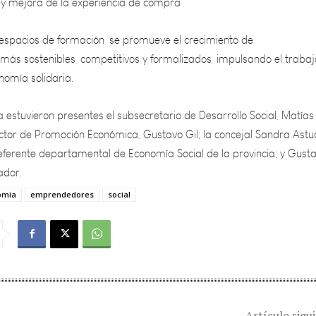
 espacios de formación, se promueve el crecimiento de
ás sostenibles, competitivos y formalizados, impulsando el trabaj
onomía solidaria.
 estuvieron presentes el subsecretario de Desarrollo Social, Matías
ctor de Promoción Económica, Gustavo Gil; la concejal Sandra Astudi
referente departamental de Economía Social de la provincia; y Gust
ador.
omia
emprendedores
social
Artículo sigu