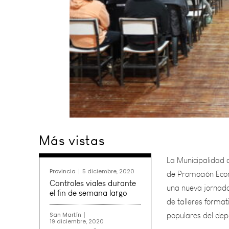
La Municipalidad d
Más vistas
de Promoción Econ
una nueva jornada 
de talleres format
Provincia
5 diciembre, 2020
populares del de
Controles viales durante
el fin de semana largo
La actividad se de
San Martín
19 diciembre, 2020