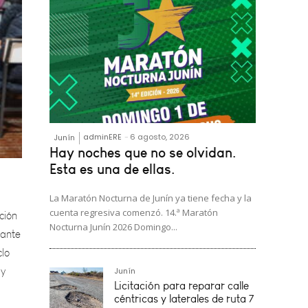
adminERE
-
6 agosto, 2026
Junín
Hay noches que no se olvidan.
ción
Esta es una de ellas.
lante
La Maratón Nocturna de Junín ya tiene fecha y la
clo
cuenta regresiva comenzó. 14.ª Maratón
 y
Nocturna Junín 2026 Domingo...
Junín
Licitación para reparar calle
céntricas y laterales de ruta 7