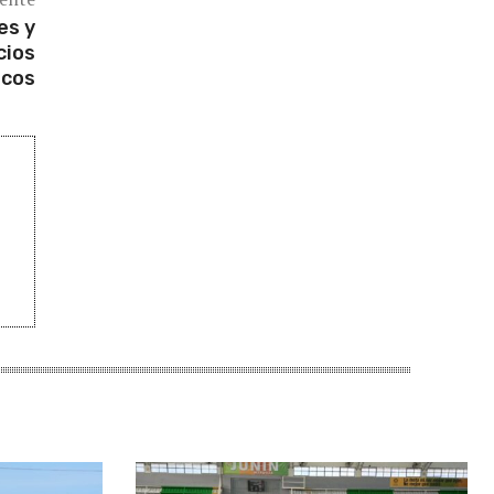
es y
cios
icos