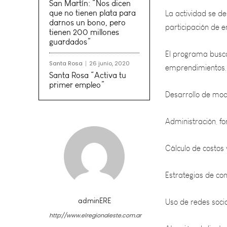
participación de 
San Martín: “Nos dicen
que no tienen plata para
El programa busca
darnos un bono, pero
emprendimientos, 
tienen 200 millones
guardados”
Desarrollo de mod
Santa Rosa
26 junio, 2020
Santa Rosa “Activa tu
primer empleo”
Administración, fo
Cálculo de costos y
Estrategias de co
Uso de redes socia
Atención al client
adminERE
http://www.elregionaleste.com.ar