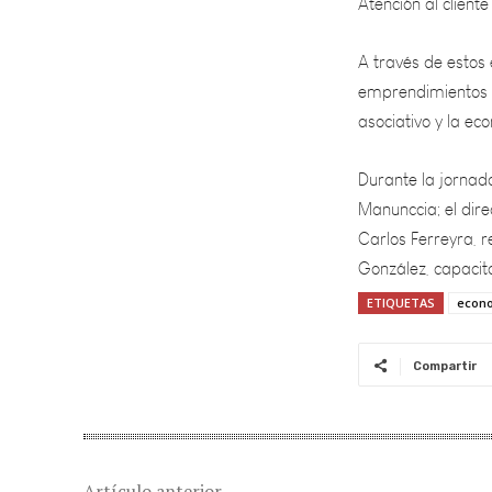
A través de estos
emprendimientos m
asociativo y la ec
Durante la jornada
Manunccia; el dire
Carlos Ferreyra, 
González, capacit
ETIQUETAS
econ
Compartir
Artículo anterior