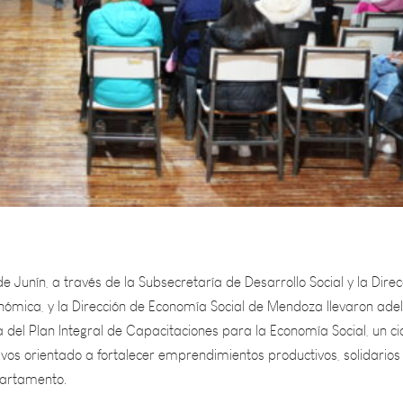
e Junín, a través de la Subsecretaría de Desarrollo Social y la Direc
ómica, y la Dirección de Economía Social de Mendoza llevaron ade
del Plan Integral de Capacitaciones para la Economía Social, un ci
ivos orientado a fortalecer emprendimientos productivos, solidarios
partamento.
sarrolló en el Salón Cultural Cervantes, con una importante