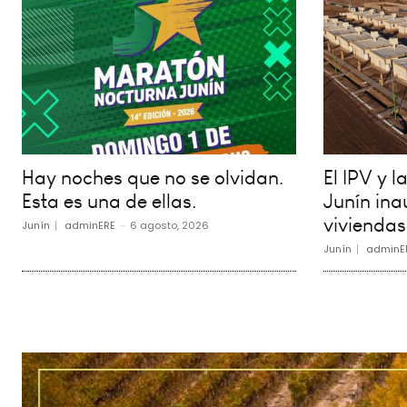
Hay noches que no se olvidan.
El IPV y 
Esta es una de ellas.
Junín in
viviendas
Junín
adminERE
-
6 agosto, 2026
Junín
adminE