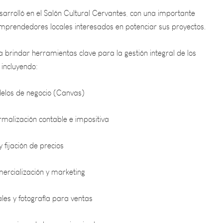
emprendedores locales interesados en potenciar sus proyectos.
 brindar herramientas clave para la gestión integral de los
incluyendo:
elos de negocio (Canvas)
rmalización contable e impositiva
 fijación de precios
mercialización y marketing
les y fotografía para ventas
e y mejora de la experiencia de compra