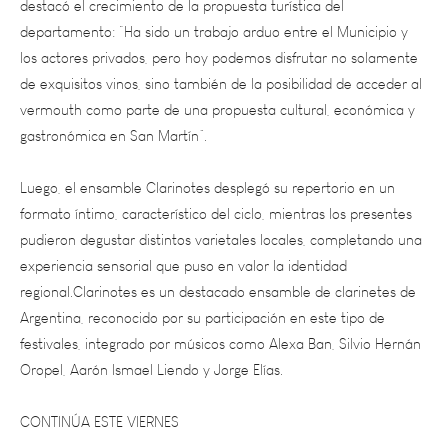
los actores privados, pero hoy podemos disfrutar no solamente
de exquisitos vinos, sino también de la posibilidad de acceder al
vermouth como parte de una propuesta cultural, económica y
gastronómica en San Martín”.
Luego, el ensamble Clarinotes desplegó su repertorio en un
formato íntimo, característico del ciclo, mientras los presentes
pudieron degustar distintos varietales locales, completando una
experiencia sensorial que puso en valor la identidad
regional.Clarinotes es un destacado ensamble de clarinetes de
Argentina, reconocido por su participación en este tipo de
festivales, integrado por músicos como Alexa Ban, Silvio Hernán
Oropel, Aarón Ismael Liendo y Jorge Elías.
CONTINÚA ESTE VIERNES
El ciclo tendrá continuidad este viernes 3 de abril, a partir de las