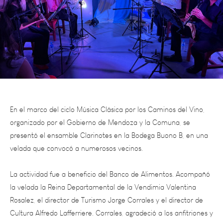
En el marco del ciclo Música Clásica por los Caminos del Vino,
organizado por el Gobierno de Mendoza y la Comuna, se
presentó el ensamble Clarinotes en la Bodega Buono B, en una
velada que convocó a numerosos vecinos.
La actividad fue a beneficio del Banco de Alimentos. Acompañó
la velada la Reina Departamental de la Vendimia Valentina
Rosalez, el director de Turismo Jorge Corrales y el director de
Cultura Alfredo Lafferriere. Corrales, agradeció a los anfitriones y
destacó el crecimiento de la propuesta turística del
departamento: “Ha sido un trabajo arduo entre el Municipio y