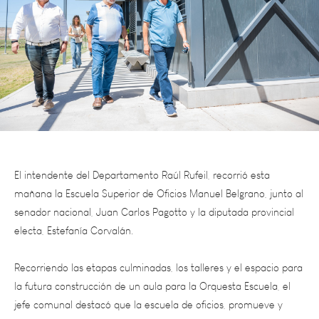
El intendente del Departamento Raúl Rufeil, recorrió esta
mañana la Escuela Superior de Oficios Manuel Belgrano, junto al
senador nacional, Juan Carlos Pagotto y la diputada provincial
electa, Estefanía Corvalán.
Recorriendo las etapas culminadas, los talleres y el espacio para
la futura construcción de un aula para la Orquesta Escuela, el
jefe comunal destacó que la escuela de oficios, promueve y
facilita la capacitación como una vía concreta para mejorar la
empleabilidad y la calidad de vida de los vecinos.