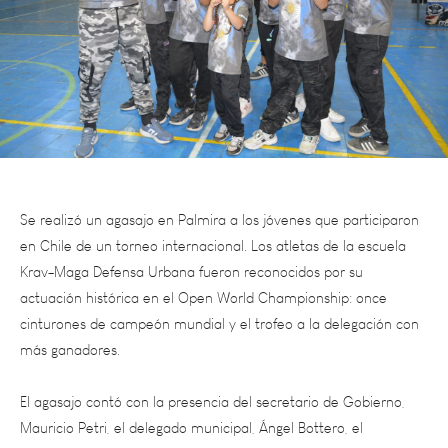
Se realizó un agasajo en Palmira a los jóvenes que participaron
en Chile de un torneo internacional. Los atletas de la escuela
Krav-Maga Defensa Urbana fueron reconocidos por su
actuación histórica en el Open World Championship: once
cinturones de campeón mundial y el trofeo a la delegación con
más ganadores.
El agasajo contó con la presencia del secretario de Gobierno,
Mauricio Petri, el delegado municipal, Ángel Bottero, el
coordinador de Deportes, Gustavo Castro, y funcionarios de
distintas áreas de Palmira.