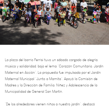
La plaza del barrio Ferrisi tuvo un sábado cargado de alegría,
música y solidaridad, bajo el lema “Corazón Comunitario, Jardín
Maternal en Acción”. La propuesta fue impulsada por el Jardín
Maternal Municipal “Junto a Mamita”. Apoyó la Comisión de
Madres y la Dirección de Familia, Niñez y Adolescencia de la
Municipalidad de General San Martín.
“De los alrededores vienen niños a nuestro jardín”, destacó
Muriel Matilla, directora de la institución, quien explicó que la
idea surgió como una forma de abrir el jardín a la comunidad y