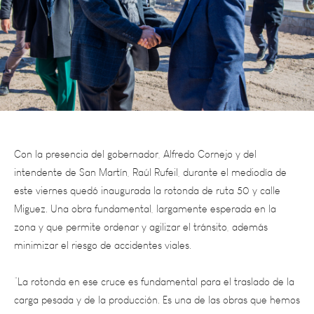
Con la presencia del gobernador, Alfredo Cornejo y del
intendente de San Martín, Raúl Rufeil, durante el mediodía de
este viernes quedó inaugurada la rotonda de ruta 50 y calle
Miguez. Una obra fundamental, largamente esperada en la
zona y que permite ordenar y agilizar el tránsito, además
minimizar el riesgo de accidentes viales.
”La rotonda en ese cruce es fundamental para el traslado de la
carga pesada y de la producción. Es
una de las obras que hemos
priorizado desde el Municipio y que contribuye a ordenar el
tránsito en una zona con mucho movimiento”, mencionó el