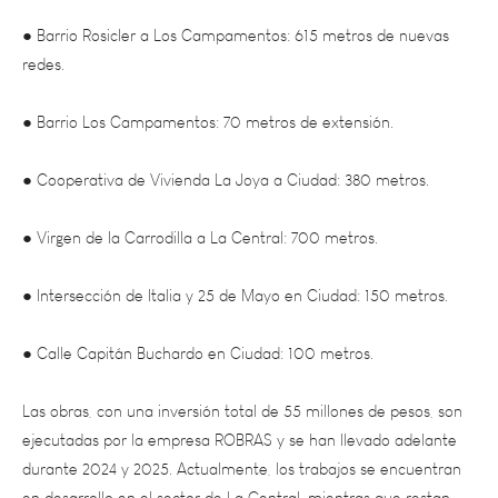
redes.
● Barrio Los Campamentos: 70 metros de extensión.
● Cooperativa de Vivienda La Joya a Ciudad: 380 metros.
● Virgen de la Carrodilla a La Central: 700 metros.
● Intersección de Italia y 25 de Mayo en Ciudad: 150 metros.
● Calle Capitán Buchardo en Ciudad: 100 metros.
Las obras, con una inversión total de 55 millones de pesos, son
ejecutadas por la empresa ROBRAS y se han llevado adelante
durante 2024 y 2025. Actualmente, los trabajos se encuentran
en desarrollo en el sector de La Central, mientras que restan
completar los tramos correspondientes a Italia y 25 de Mayo y