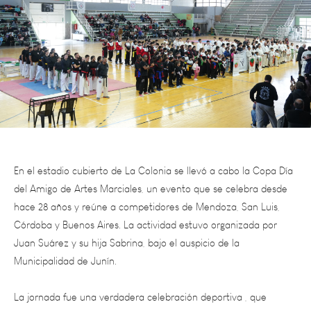
En el estadio cubierto de La Colonia se llevó a cabo la Copa Día
del Amigo de Artes Marciales, un evento que se celebra desde
hace 28 años y reúne a competidores de M
endoza, San Luis,
Córdoba y Buenos Aires. La actividad estuvo organizada por
Juan Suárez y su hija Sabrina, bajo el auspicio de la
Municipalidad de Junín.
La jornada fue una verdadera celebración deportiva , que
convocó a cientos de atletas, entrenadores y familias . Se
destacó por el alto nivel técnico y el espíritu de camaradería