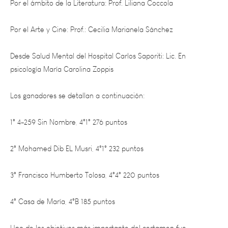
Por el Arte y Cine: Prof.: Cecilia Marianela Sánchez
Desde Salud Mental del Hospital Carlos Saporiti: Lic. En
psicología María Carolina Zoppis
Los ganadores se detallan a continuación:
1° 4-259 Sin Nombre, 4°1° 276 puntos
2° Mohamed Dib EL Musri, 4°1° 232 puntos
3° Francisco Humberto Tolosa, 4°4° 220 puntos
4° Casa de María, 4°B 185 puntos
Uno de los objetivos más importante del certamen fue
fomentar la reflexión y compromiso de los jóvenes frente al