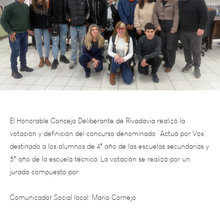
El Honorable Concejo Deliberante de Rivadavia realizó la
votación y definición del concurso denominado “Actuá por Vos”,
destinado a los alumnos de 4° año de las escuelas secundarias y
5° año de la escuela técnica. La votación se realizó por un
jurado compuesto por:
Comunicador Social local: Mario Cornejo
Por el ámbito de la Literatura: Prof. Liliana Coccola