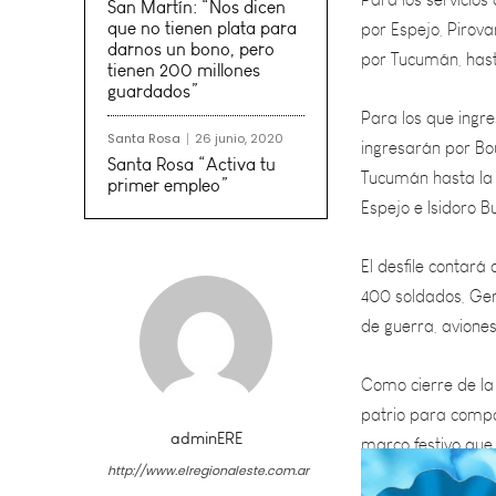
por Tucumán, hast
San Martín: “Nos dicen
que no tienen plata para
Para los que ingre
darnos un bono, pero
ingresarán por Bou
tienen 200 millones
guardados”
Tucumán hasta la 
Espejo e Isidoro B
Santa Rosa
26 junio, 2020
Santa Rosa “Activa tu
primer empleo”
El desfile contará
400 soldados, Gen
de guerra, avione
Como cierre de la 
patrio para compar
marco festivo que 
adminERE
http://www.elregionaleste.com.ar