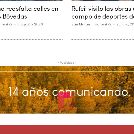
 reasfalta calles en
Rufeil visito las obras 
s Bóvedas
campo de deportes d
minERE
-
3 agosto, 2026
San Martín
adminERE
-
28 julio, 2
- Publicidad -