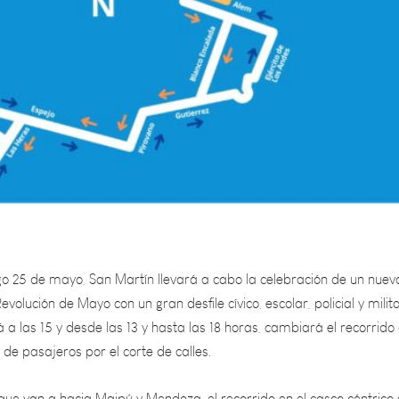
o 25 de mayo, San Martín llevará a cabo la celebración de un nuev
evolución de Mayo con un gran desfile cívico, escolar, policial y milita
a las 15 y desde las 13 y hasta las 18 horas, cambiará el recorrido 
 de pasajeros por el corte de calles.
 que van a hacia Maipú y Mendoza, el recorrido en el casco céntrico
no, Gutiérrez, Ejército de Los Andes y Alem hasta la terminal. Desde 