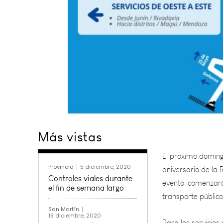
El próximo doming
Más vistas
aniversario de la R
evento, comenzará 
transporte público
Provincia
5 diciembre, 2020
Controles viales durante
Para los servicios
el fin de semana largo
por Espejo, Pirova
San Martín
19 diciembre, 2020