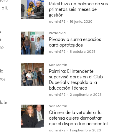
Rufeil hizo un balance de sus
primeros seis meses de
a,
gestión
e
adminERE
-
16 junio, 2020
no,
Rivadavia
Rivadavia suma espacios
cardioprotejidos
de
adminERE
-
8 octubre, 2025
nos
San Martín
Palmira: El intendente
supervisó obras en el Club
late
Duperial y respaldó a la
Educación Técnica
adminERE
-
2 septiembre, 2025
San Martín
Crimen de la verdulera: la
defensa quiere demostrar
que el disparo fue accidental
adminERE
-
1 septiembre, 2020