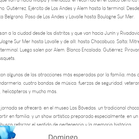
a Belgrano, Paso de Los Andes y Lavalle hasta Boulogne Sur Mer.
san a la ciudad desde los distritos y que van hacia Junín y Rivadavi
logne Sur Mer hasta Lavalle y de allí, hasta Chacabuco, Salta; Mitr
terminal. Luego salen por Alem, Blanco Encalada, Gutiérrez, Pirova
usquets.
 con algunas de las atracciones más esperadas por la familia; más 
darmería, cuatro bandas de música, fuerzas de seguridad, vetera
s, helicópteros y mucho más.
jornada se ofrecerá, en el museo Las Bóvedas, un tradicional choco
tir en familia, y un show artístico preparado especialmente, en un
busca reforzar el sentido de pertenencia y la memoria histórica.