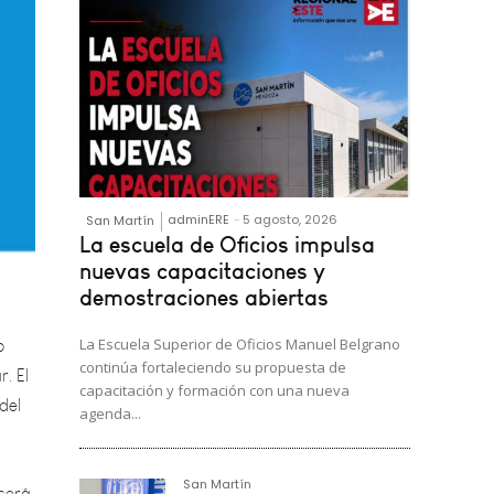
adminERE
-
5 agosto, 2026
San Martín
La escuela de Oficios impulsa
o
nuevas capacitaciones y
demostraciones abiertas
r. El
del
La Escuela Superior de Oficios Manuel Belgrano
continúa fortaleciendo su propuesta de
capacitación y formación con una nueva
 será
agenda...
allí,
San Martín