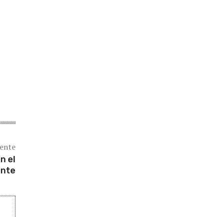
iente
n el
ente