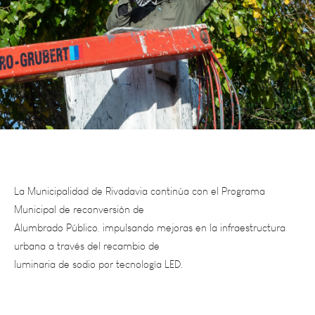
La Municipalidad de Rivadavia continúa con el Programa
Municipal de reconversión de
Alumbrado Público, impulsando mejoras en la infraestructura
urbana a través del recambio de
luminaria de sodio por tecnología LED.
Actualmente, se está llevando a cabo la tercera etapa de esta
iniciativa, que contempla el