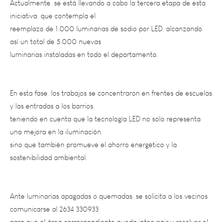
reemplazo de 1.000 luminarias de sodio por LED, alcanzando
así un total de 5.000 nuevas
luminarias instaladas en todo el departamento.
En esta fase, los trabajos se concentraron en frentes de escuelas
y las entradas a los barrios,
teniendo en cuenta que la tecnología LED no solo representa
una mejora en la iluminación,
sino que también promueve el ahorro energético y la
sostenibilidad ambiental.
Ante luminarias apagadas o quemadas, se solicita a los vecinos
comunicarse al 2634 330933
para que el área correspondiente pueda intervenir y resolver el
inconveniente a la brevedad.